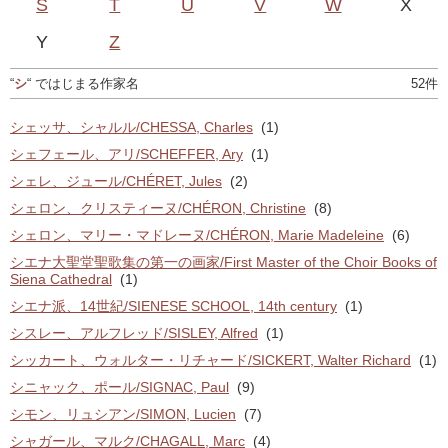
S
T
U
V
W
X
Y
Z
“
シ
“ ではじまる作家名
52件
シェッサ、シャルル/CHESSA, Charles
(1)
シェフェール、アリ/SCHEFFER, Ary
(1)
シェレ、ジュール/CHÉRET, Jules
(2)
シェロン、クリスティーヌ/CHÉRON, Christine
(8)
シェロン、マリー・マドレーヌ/CHÉRON, Marie Madeleine
(6)
シエナ大聖堂聖歌集の第一の画家/First Master of the Choir Books of
Siena Cathedral
(1)
シエナ派、14世紀/SIENESE SCHOOL, 14th century
(1)
シスレー、アルフレッド/SISLEY, Alfred
(1)
シッカート、ウォルター・リチャード/SICKERT, Walter Richard
(1)
シニャック、ポール/SIGNAC, Paul
(9)
シモン、リュシアン/SIMON, Lucien
(7)
シャガール、マルク/CHAGALL, Marc
(4)