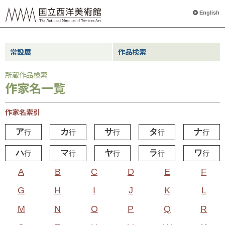
English
常設展
作品検索
所蔵作品検索
作家名一覧
作家名索引
ア
カ
サ
タ
ナ
行
行
行
行
行
ハ
マ
ヤ
ラ
ワ
行
行
行
行
行
A
B
C
D
E
F
G
H
I
J
K
L
M
N
O
P
Q
R