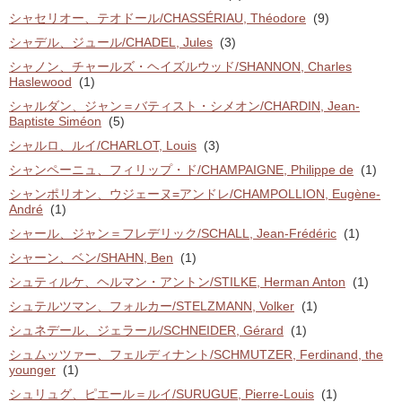
シャセリオー、テオドール/CHASSÉRIAU, Théodore
(9)
シャデル、ジュール/CHADEL, Jules
(3)
シャノン、チャールズ・ヘイズルウッド/SHANNON, Charles
Haslewood
(1)
シャルダン、ジャン＝バティスト・シメオン/CHARDIN, Jean-
Baptiste Siméon
(5)
シャルロ、ルイ/CHARLOT, Louis
(3)
シャンペーニュ、フィリップ・ド/CHAMPAIGNE, Philippe de
(1)
シャンポリオン、ウジェーヌ=アンドレ/CHAMPOLLION, Eugène-
André
(1)
シャール、ジャン＝フレデリック/SCHALL, Jean-Frédéric
(1)
シャーン、ベン/SHAHN, Ben
(1)
シュティルケ、ヘルマン・アントン/STILKE, Herman Anton
(1)
シュテルツマン、フォルカー/STELZMANN, Volker
(1)
シュネデール、ジェラール/SCHNEIDER, Gérard
(1)
シュムッツァー、フェルディナント/SCHMUTZER, Ferdinand, the
younger
(1)
シュリュグ、ピエール＝ルイ/SURUGUE, Pierre-Louis
(1)