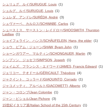
シュリュグ、ルイ/SURUGUE, Louis
(1)
シュルグ、ルイ/SURUGUE, Louis
(1)
シュレダ、アンドレ/SURÉDA, André
(3)
シュヴァーベ、カルロス/SCHWABE, Carlos
(1)
シュースミス、サーストン・レイドロー/SHOOSMITH, Thurston
Laidlaw
(1)
ショイフェライン、ハンス/SCHÄUFELEIN, Hans, the elder
(1)
ショウ、ビアム・ジョーン/SHAW, Byam John
(1)
ショーンガウアー、マルティン/SCHONGAUER, Martin
(9)
シンプソン、ジョセフ/SIMPSON, Joseph
(1)
ジェイムズ、フランシス・エドワード/JAMES, Francis Edward
(1)
ジェリコー、テオドール/GÉRICAULT, Théodore
(4)
ジャクイント、コッラード/GIAQUINTO, Corrado
(1)
ジャコメッティ、アルベルト/GIACOMETTI, Alberto
(2)
ジャン・コロンブ/Jean Colombe
(1)
ジャン・ピショル/Jean Pichore
(3)
15世紀イタリア派/Italian School of the 15th Century
(1)