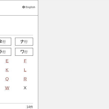
English
タ
ナ
行
行
ラ
ワ
行
行
E
F
K
L
Q
R
W
X
14件