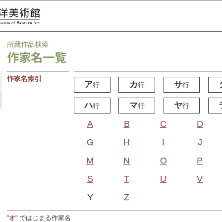
所蔵作品検索
作家名一覧
作家名索引
ア
カ
サ
行
行
行
ハ
マ
ヤ
行
行
行
A
B
C
D
G
H
I
J
M
N
O
P
S
T
U
V
Y
Z
“
オ
“ ではじまる作家名