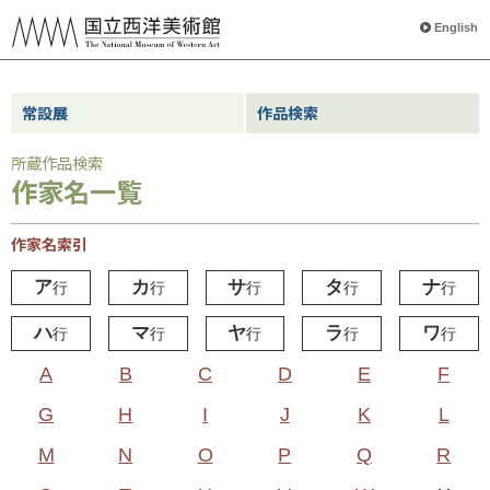
English
常設展
作品検索
所蔵作品検索
作家名一覧
作家名索引
ア
カ
サ
タ
ナ
行
行
行
行
行
ハ
マ
ヤ
ラ
ワ
行
行
行
行
行
A
B
C
D
E
F
G
H
I
J
K
L
M
N
O
P
Q
R