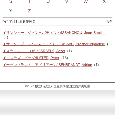
S
T
U
V
W
X
Y
Z
“
イ
“ ではじまる作家名
5件
イサンシュー、ジャン＝バティスト/ISSANCHOU, Jean-Baptiste
(1)
イサーク、プロスペル=アルフォンス/ISAAC, Prosper-Alphonse
(2)
イスラエルス、ヨゼフ/ISRAËLS, Jozef
(1)
イルステズ、ピーダ/ILSTED, Peter
(16)
イーゼンブラント、アドリアーン/ISENBRANDT, Adrian
(1)
©2022 独立行政法人国立美術館国立西洋美術館