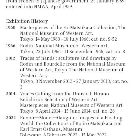
from French to Japanese government, 23 January 1959;
entered into NMWA, April 1959.
Exhibition History
1960
Masterpieces of the Ex-Matsukata Collection, The
National Museum of Western Art,
Tokyo, 14 May 1960 - 10 July 1960, cat. no. S-52
1966
Rodin, National Museum of Western Art,
Tokyo, 23 July 1966 - 11 September 1966, cat. no. 8
2012
Traces of hands : sculpture and drawings by
Rodin and Bourdelle from the National Museum
of Western Art, Tokyo, The National Museum of
Western Art,
Tokyo, 3 November 2012 - 27 January 2013, cat. no.
3
2014
Voices Calling from the Unusual: Hirano
Keiichiro's Selection of Western Art
Masterpieces, National Museum of Western Art,
Tokyo, 8 April 2014 - 15 June 2014, cat. no. 26
2022
Renoir—Monet—Gauguin: Images of a Floating
World: the Collections of Kōjirō Matsukata and
Karl Ernst Osthaus, Museum
Folkwang, 6 February 2022 - 15 May 2022