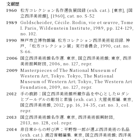
文献歴
1960
松方コレクション名作選抜展図録 (exh. cat.). [東京], [国
立西洋美術館], [1960], cat. no. S-52
1989
Goldscheider, Cécile. Rodin, vie et œuvre, Tome
I. Paris, Wildenstein Institute, 1989, pp. 124-129,
no. 102.
1990
神戸市立博物館編. 松方コレクション西洋美術総目録. 神
戸, 「松方コレクション展」実行委員会, 1990, cat. no.
S-66.
2006
国立西洋美術館名作選. 東京, 国立西洋美術館; 東京, 西洋
美術振興財団, 2006, no. 127, repr.
2009
Masterpieces of The National Museum of
Western Art, Tokyo. Tokyo, The National
Museum of Western Art; Tokyo, The Western Art
Foundation, 2009, no. 127, repr.
2012
手の痕跡：国立西洋美術館所蔵作品を中心としたロダン
とブールデルの彫刻と素描 (exh. cat.). 大屋美那編. 東京,
国立西洋美術館, 2012, pp. 16, 34-35, cat. no. 3, col.
repr.
2013
国立西洋美術館名作選. 東京, 西洋美術振興財団,
2013, no. 128, col. repr.
2014
非日常からの呼び声：平野啓一郎が選ぶ西洋美術の名品
(exh. cat.). 渡辺晋輔編集. 東京, 国立西洋美術館; 西洋美