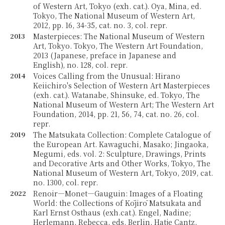
of Western Art, Tokyo (exh. cat.). Oya, Mina, ed.
Tokyo, The National Museum of Western Art,
2012, pp. 16, 34-35, cat. no. 3, col. repr.
2013
Masterpieces: The National Museum of Western
Art, Tokyo. Tokyo, The Western Art Foundation,
2013 (Japanese, preface in Japanese and
English), no. 128, col. repr.
2014
Voices Calling from the Unusual: Hirano
Keiichiro's Selection of Western Art Masterpieces
(exh. cat.). Watanabe, Shinsuke, ed. Tokyo, The
National Museum of Western Art; The Western Art
Foundation, 2014, pp. 21, 56, 74, cat. no. 26, col.
repr.
2019
The Matsukata Collection: Complete Catalogue of
the European Art. Kawaguchi, Masako; Jingaoka,
Megumi, eds. vol. 2: Sculpture, Drawings, Prints
and Decorative Arts and Other Works, Tokyo, The
National Museum of Western Art, Tokyo, 2019, cat.
no. 1300, col. repr.
2022
Renoir—Monet—Gauguin: Images of a Floating
World: the Collections of Kōjirō Matsukata and
Karl Ernst Osthaus (exh.cat.). Engel, Nadine;
Herlemann, Rebecca, eds. Berlin, Hatje Cantz,