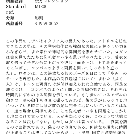
所蔵経緯
松方コレクション
Standard
M1300
ref.
分類
彫刻
所蔵番号
S.1959-0052
この作品のモデルはイタリア人の農夫であった。アトリエを訪ね
てきたこの男は、その挙措動作にも強靭な肉体にも荒々しい力を
みなぎらせ、また素朴で神秘的な雰囲気を漂わせていた。ロダン
は彼を見てただちに洗礼者ヨハネを思い浮かべたという。着衣を
取り去ってモデル台に上がった彼は「面を上げ、上半身をまっす
ぐに伸ばし、コンパスのように両脚を開いてしっかりと立っ
た」。ロダンは、この決然たる彼のポーズを目にして「歩み」の
テーマを着想した。本作品の制作過程において生まれた《歩く
人》は、トルソに両脚だけが付け加えられた立像である。両足を
地につけ、「コンパスのように」開いた両脚の動きは、それぞれ
時間的にずれのある瞬間を示している。もし歩いているモデルの
動きの一瞬の動作を写真に撮ってみれば、後の足がしっかりと地
についている時にはまだ前の足は完全に地についていることはな
く、逆の場合も同様である。この洗礼者ヨハネも両足をしっかり
と地につけて立っている。人が実際に歩く時、このような状態に
なることは決してない。しかしロダンは言っている。「真実を語
るのは芸術家であり、偽るのは写真である。何故なら現実に時間
が止まることは決してないからだ」。（出典: 国立西洋美術館名