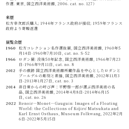
作選. 東京, 国立西洋美術館, 2006. cat. no. 127）
来歴
松方幸次郎氏購入; 1944年フランス政府が接収; 1959年フランス
政府より寄贈返還
展覧会歴
1960
松方コレクション名作選抜展, 国立西洋美術館, 1960年5
月14日-1960年7月10日, cat. no. S-52
1966
ロダン展: 没後50年記念, 国立西洋美術館, 1966年7月23
日-1966年9月11日, cat. no. 8
2012
手の痕跡 国立西洋美術館所蔵作品を中心としたロダンと
ブールデルの彫刻と素描, 国立西洋美術館, 2012年11月3
日-2013年1月27日, cat. no. 3
2014
非日常からの呼び声：平野啓一郎が選ぶ西洋美術の名
品, 国立西洋美術館, 2014年4月8日-2014年6月15
日, cat. no. 26
2022
Renoir—Monet—Gauguin: Images of a Floating
World: the Collections of Kōjirō Matsukata and
Karl Ernst Osthaus, Museum Folkwang, 2022年2月
6日-2022年5月15日