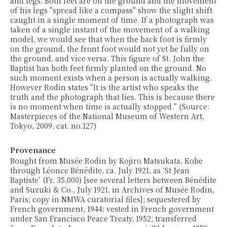
and legs. Both feet are on the ground and the movement
of his legs "spread like a compass" show the slight shift
caught in a single moment of time. If a photograph was
taken of a single instant of the movement of a walking
model, we would see that when the back foot is firmly
on the ground, the front foot would not yet be fully on
the ground, and vice versa. This figure of St. John the
Baptist has both feet firmly planted on the ground. No
such moment exists when a person is actually walking.
However Rodin states "It is the artist who speaks the
truth and the photograph that lies. This is because there
is no moment when time is actually stopped." (Source:
Masterpieces of the National Museum of Western Art,
Tokyo, 2009, cat. no.127)
Provenance
Bought from Musée Rodin by Kojiro Matsukata, Kobe
through Léonce Bénédite, ca. July 1921, as ‘St Jean
Baptiste’ (Fr. 35,000) [see several letters between Bénédite
and Suzuki & Co., July 1921, in Archives of Musée Rodin,
Paris; copy in NMWA curatorial files]; sequestered by
French government, 1944; vested in French government
under San Francisco Peace Treaty, 1952; transferred