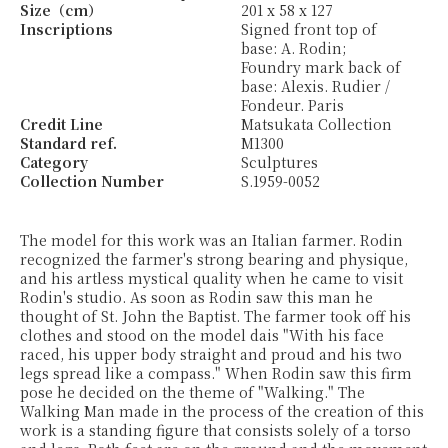
Size（cm）
201 x 58 x 127
Inscriptions
Signed front top of
base: A. Rodin;
Foundry mark back of
base: Alexis. Rudier /
Fondeur. Paris
Credit Line
Matsukata Collection
Standard ref.
M1300
Category
Sculptures
Collection Number
S.1959-0052
The model for this work was an Italian farmer. Rodin
recognized the farmer's strong bearing and physique,
and his artless mystical quality when he came to visit
Rodin's studio. As soon as Rodin saw this man he
thought of St. John the Baptist. The farmer took off his
clothes and stood on the model dais "With his face
raced, his upper body straight and proud and his two
legs spread like a compass." When Rodin saw this firm
pose he decided on the theme of "Walking." The
Walking Man made in the process of the creation of this
work is a standing figure that consists solely of a torso