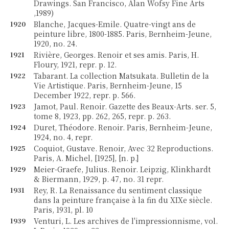
Drawings. San Francisco, Alan Wofsy Fine Arts
,1989)
1920
Blanche, Jacques-Emile. Quatre-vingt ans de
peinture libre, 1800-1885. Paris, Bernheim-Jeune,
1920, no. 24.
1921
Rivière, Georges. Renoir et ses amis. Paris, H.
Floury, 1921, repr. p. 12.
1922
Tabarant. La collection Matsukata. Bulletin de la
Vie Artistique. Paris, Bernheim-Jeune, 15
December 1922, repr. p. 566.
1923
Jamot, Paul. Renoir. Gazette des Beaux-Arts. ser. 5,
tome 8, 1923, pp. 262, 265, repr. p. 263.
1924
Duret, Théodore. Renoir. Paris, Bernheim-Jeune,
1924, no. 4, repr.
1925
Coquiot, Gustave. Renoir, Avec 32 Reproductions.
Paris, A. Michel, [1925], [n. p.]
1929
Meier-Graefe, Julius. Renoir. Leipzig, Klinkhardt
& Biermann, 1929, p. 47, no. 31 repr.
1931
Rey, R. La Renaissance du sentiment classique
dans la peinture française à la fin du XIXe siècle.
Paris, 1931, pl. 10
1939
Venturi, L. Les archives de l'impressionnisme, vol.