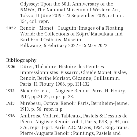
Odyssey: Upon the 60th Anniversary of the
NMWA, The National Museum of Western Art,
Tokyo, 11 June 2019 - 23 September 2019, cat. no.
154, col. repr.
2022
Renoir—Monet—Gauguin: Images of a Floating
World: the Collections of Kōjirō Matsukata and
Karl Ernst Osthaus, Museum
Folkwang, 6 February 2022 - 15 May 2022
Bibliography
1906
Duret, Théodore. Histoire des Peintres
Impressionnistes: Pissarro, Claude Monet, Sisley,
Renoir, Berthe Morisot, Cézanne, Guillaumin.
Paris, H. Floury, 1906, pp. 131-132
1912
Meier-Graefe, J. Auguste Renoir. Paris, H. Floury,
1912, pp.21-22, repr. p. 23.
1913
Mirebeau, Octave. Renoir. Paris, Bernheim-Jeune,
1913, p. 56, repr. n.p.
1918
Ambroise Vollard. Tableaux, Pastels & Dessins de
Pierre-Auguste Renoir. vol. 1, Paris, 1918, p. 94, no.
376, repr. (rprt. Paris, A.C. Mazos, 1954. Eng. trans.
Pierre-Auguste Renoir : Paintings, Pastels and