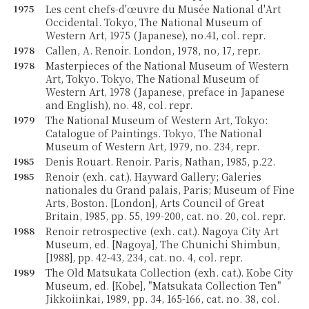
1975
Les cent chefs-d'œuvre du Musée National d'Art
Occidental. Tokyo, The National Museum of
Western Art, 1975 (Japanese), no.41, col. repr.
1978
Callen, A. Renoir. London, 1978, no, 17, repr.
1978
Masterpieces of the National Museum of Western
Art, Tokyo. Tokyo, The National Museum of
Western Art, 1978 (Japanese, preface in Japanese
and English), no. 48, col. repr.
1979
The National Museum of Western Art, Tokyo:
Catalogue of Paintings. Tokyo, The National
Museum of Western Art, 1979, no. 234, repr.
1985
Denis Rouart. Renoir. Paris, Nathan, 1985, p.22.
1985
Renoir (exh. cat.). Hayward Gallery; Galeries
nationales du Grand palais, Paris; Museum of Fine
Arts, Boston. [London], Arts Council of Great
Britain, 1985, pp. 55, 199-200, cat. no. 20, col. repr.
1988
Renoir retrospective (exh. cat.). Nagoya City Art
Museum, ed. [Nagoya], The Chunichi Shimbun,
[1988], pp. 42-43, 234, cat. no. 4, col. repr.
1989
The Old Matsukata Collection (exh. cat.). Kobe City
Museum, ed. [Kobe], "Matsukata Collection Ten"
Jikkoiinkai, 1989, pp. 34, 165-166, cat. no. 38, col.