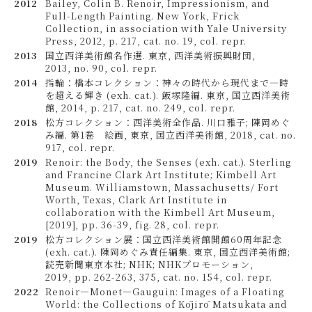
2012
Bailey, Colin B. Renoir, Impressionism, and
Full-Length Painting. New York, Frick
Collection, in association with Yale University
Press, 2012, p. 217, cat. no. 19, col. repr.
2013
国立西洋美術館名作選. 東京, 西洋美術振興財団,
2013, no. 90, col. repr.
2014
指輪：橋本コレクション：神々の時代から現代まで—時
を超える輝き (exh. cat.). 飯塚隆編. 東京, 国立西洋美術
館, 2014, p. 217, cat. no. 249, col. repr.
2018
松方コレクション：西洋美術全作品. 川口雅子; 陳岡めぐ
み編. 第1巻 絵画, 東京, 国立西洋美術館, 2018, cat. no.
917, col. repr.
2019
Renoir: the Body, the Senses (exh. cat.). Sterling
and Francine Clark Art Institute; Kimbell Art
Museum. Williamstown, Massachusetts/ Fort
Worth, Texas, Clark Art Institute in
collaboration with the Kimbell Art Museum,
[2019], pp. 36-39, fig. 28, col. repr.
2019
松方コレクション展：国立西洋美術館開館60周年記念
(exh. cat.). 陳岡めぐみ責任編集. 東京, 国立西洋美術館;
読売新聞東京本社; NHK; NHKプロモーション,
2019, pp. 262-263, 375, cat. no. 154, col. repr.
2022
Renoir—Monet—Gauguin: Images of a Floating
World: the Collections of Kōjirō Matsukata and