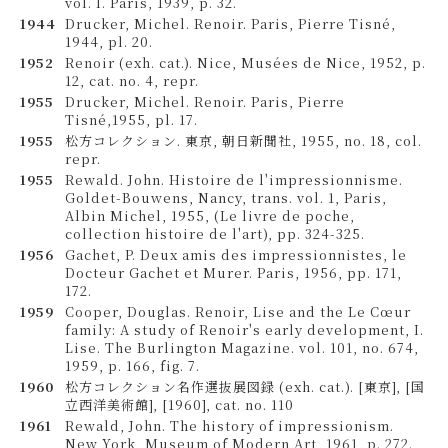
vol. I. Paris, 1939, p. 32.
1944
Drucker, Michel. Renoir. Paris, Pierre Tisné,
1944, pl. 20.
1952
Renoir (exh. cat.). Nice, Musées de Nice, 1952, p.
12, cat. no. 4, repr.
1955
Drucker, Michel. Renoir. Paris, Pierre
Tisné,1955, pl. 17.
1955
松方コレクション. 東京, 朝日新聞社, 1955, no. 18, col.
repr.
1955
Rewald. John. Histoire de l'impressionnisme.
Goldet-Bouwens, Nancy, trans. vol. 1, Paris,
Albin Michel, 1955, (Le livre de poche,
collection histoire de l'art), pp. 324-325.
1956
Gachet, P. Deux amis des impressionnistes, le
Docteur Gachet et Murer. Paris, 1956, pp. 171,
172.
1959
Cooper, Douglas. Renoir, Lise and the Le Cœur
family: A study of Renoir's early development, I.
Lise. The Burlington Magazine. vol. 101, no. 674,
1959, p. 166, fig. 7.
1960
松方コレクション名作選抜展図録 (exh. cat.). [東京], [国
立西洋美術館], [1960], cat. no. 110
1961
Rewald, John. The history of impressionism.
New York, Museum of Modern Art, 1961, p. 272.