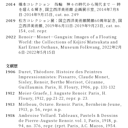
2014
橋本コレクション 指輪 神々の時代から現代まで ― 時
を超える輝き, 国立西洋美術館 企画展示室, 2014年7月8
日-2014年9月15日, cat. no. 249
2019
松方コレクション展：国立西洋美術館開館60周年記念, 国
立西洋美術館, 2019年6月11日-2019年9月23日, cat. no.
154, col. repr.
2022
Renoir—Monet—Gauguin: Images of a Floating
World: the Collections of Kōjirō Matsukata and
Karl Ernst Osthaus, Museum Folkwang, 2022年2月
6日-2022年5月15日
文献歴
1906
Duret, Théodore. Histoire des Peintres
Impressionnistes: Pissarro, Claude Monet,
Sisley, Renoir, Berthe Morisot, Cézanne,
Guillaumin. Paris, H. Floury, 1906, pp. 131-132
1912
Meier-Graefe, J. Auguste Renoir. Paris, H.
Floury, 1912, pp.21-22, repr. p. 23.
1913
Mirbeau, Octave. Renoir. Paris, Bernheim-Jeune,
1913, p. 56, repr. n.p.
1918
Ambroise Vollard. Tableaux, Pastels & Dessins
de Pierre-Auguste Renoir. vol. 1, Paris, 1918, p.
94, no. 376, repr. (rprt. Paris, A.C. Mazos, 1954.