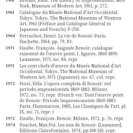
Rewald, John. The history of impressionism. New
York, Museum of Modern Art, 1961, p. 272.
1961
Catalogue du Musée National d'Art Occidental,
Tokyo. Tokyo, The National Museum of Western
Art, 1961 (Préface and Catalogue Général in
Japanese and French), P-250.
1964
Perruchot, Henri. La vie de Renoir. Paris,
Hachette, 1964, pp. 79, 83.
1971
Daulte, François. Auguste Renoir, catalogue
raisonné de l'œuvre peint, I, figures, 1860-1890.
Lausanne, 1971, no. 84, repr.
1971
Les cent chefs-d'œuvre du Musée National d'Art
Occidental. Tokyo, The National Museum of
Western Art, 1971 (Japanese), no. 67, col. repr.
1972
Fezzi, Elda. L'opera completa di Renoir: nel
periodo impressionista 1869-1883. Milano,
1972, no. 73, repr. (French ver. Tout l'œuvre peint
de Renoir: Période Impressionniste 1869-1883.
Paris, Flammarion, 1985, Les Classiques de l'art. pl.
IX, no. 71, repr. )
1972
Daulte, François. Renoir. Milano, 1972, p. 76, repr.
1974
Fouchet, Max Pol. Les nus de Renoir. [Lausanne],
Éditions Clairefontaine, 1974, pp.108-110, repr.