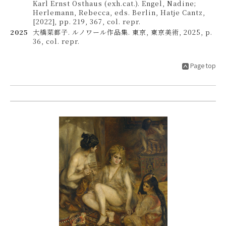
Karl Ernst Osthaus (exh.cat.). Engel, Nadine;
Herlemann, Rebecca, eds. Berlin, Hatje Cantz,
[2022], pp. 219, 367, col. repr.
2025
大橋菜都子. ルノワール作品集. 東京, 東京美術, 2025, p.
36, col. repr.
Page top