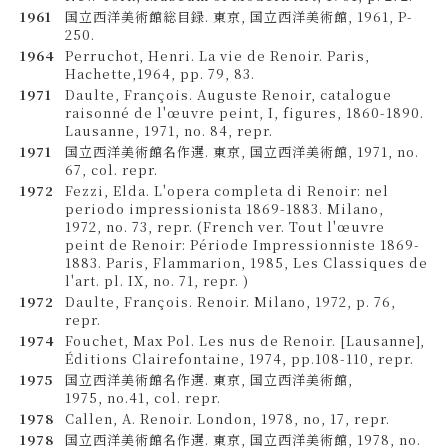
1961
国立西洋美術館総目録. 東京, 国立西洋美術館, 1961, P-
250.
1964
Perruchot, Henri. La vie de Renoir. Paris,
Hachette,1964, pp. 79, 83.
1971
Daulte, François. Auguste Renoir, catalogue
raisonné de l'œuvre peint, I, figures, 1860-1890.
Lausanne, 1971, no. 84, repr.
1971
国立西洋美術館名作選. 東京, 国立西洋美術館, 1971, no.
67, col. repr.
1972
Fezzi, Elda. L'opera completa di Renoir: nel
periodo impressionista 1869-1883. Milano,
1972, no. 73, repr. (French ver. Tout l'œuvre
peint de Renoir: Période Impressionniste 1869-
1883. Paris, Flammarion, 1985, Les Classiques de
l'art. pl. IX, no. 71, repr. )
1972
Daulte, François. Renoir. Milano, 1972, p. 76,
repr.
1974
Fouchet, Max Pol. Les nus de Renoir. [Lausanne],
Éditions Clairefontaine, 1974, pp.108-110, repr.
1975
国立西洋美術館名作選. 東京, 国立西洋美術館,
1975, no.41, col. repr.
1978
Callen, A. Renoir. London, 1978, no, 17, repr.
1978
国立西洋美術館名作選. 東京, 国立西洋美術館, 1978, no.