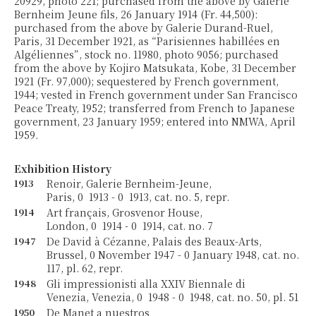
20929, photo 221; purchased from the above by Galerie
Bernheim Jeune fils, 26 January 1914 (Fr. 44,500):
purchased from the above by Galerie Durand-Ruel,
Paris, 31 December 1921, as “Parisiennes habillées en
Algéliennes”, stock no. 11980, photo 9056; purchased
from the above by Kojiro Matsukata, Kobe, 31 December
1921 (Fr. 97,000); sequestered by French government,
1944; vested in French government under San Francisco
Peace Treaty, 1952; transferred from French to Japanese
government, 23 January 1959; entered into NMWA, April
1959.
Exhibition History
1913
Renoir, Galerie Bernheim-Jeune,
Paris, 0 1913 - 0 1913, cat. no. 5, repr.
1914
Art français, Grosvenor House,
London, 0 1914 - 0 1914, cat. no. 7
1947
De David à Cézanne, Palais des Beaux-Arts,
Brussel, 0 November 1947 - 0 January 1948, cat. no.
117, pl. 62, repr.
1948
Gli impressionisti alla XXIV Biennale di
Venezia, Venezia, 0 1948 - 0 1948, cat. no. 50, pl. 51
1950
De Manet a nuestros