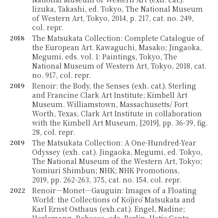
Iizuka, Takashi, ed. Tokyo, The National Museum
of Western Art, Tokyo, 2014, p. 217, cat. no. 249,
col. repr.
2018
The Matsukata Collection: Complete Catalogue of
the European Art. Kawaguchi, Masako; Jingaoka,
Megumi, eds. vol. 1: Paintings, Tokyo, The
National Museum of Western Art, Tokyo, 2018, cat.
no. 917, col. repr.
2019
Renoir: the Body, the Senses (exh. cat.). Sterling
and Francine Clark Art Institute; Kimbell Art
Museum. Williamstown, Massachusetts/ Fort
Worth, Texas, Clark Art Institute in collaboration
with the Kimbell Art Museum, [2019], pp. 36-39, fig.
28, col. repr.
2019
The Matsukata Collection: A One-Hundred-Year
Odyssey (exh. cat.). Jingaoka, Megumi, ed. Tokyo,
The National Museum of the Western Art, Tokyo;
Yomiuri Shimbun; NHK; NHK Promotions,
2019, pp. 262-263, 375, cat. no. 154, col. repr.
2022
Renoir—Monet—Gauguin: Images of a Floating
World: the Collections of Kōjirō Matsukata and
Karl Ernst Osthaus (exh.cat.). Engel, Nadine;