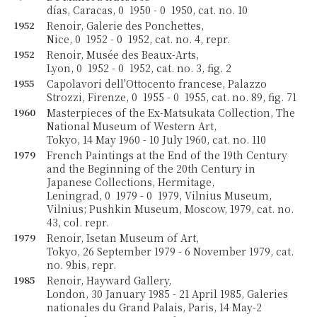
días, Caracas, 0 1950 - 0 1950, cat. no. 10
1952
Renoir, Galerie des Ponchettes,
Nice, 0 1952 - 0 1952, cat. no. 4, repr.
1952
Renoir, Musée des Beaux-Arts,
Lyon, 0 1952 - 0 1952, cat. no. 3, fig. 2
1955
Capolavori dell'Ottocento francese, Palazzo
Strozzi, Firenze, 0 1955 - 0 1955, cat. no. 89, fig. 71
1960
Masterpieces of the Ex-Matsukata Collection, The
National Museum of Western Art,
Tokyo, 14 May 1960 - 10 July 1960, cat. no. 110
1979
French Paintings at the End of the 19th Century
and the Beginning of the 20th Century in
Japanese Collections, Hermitage,
Leningrad, 0 1979 - 0 1979, Vilnius Museum,
Vilnius; Pushkin Museum, Moscow, 1979, cat. no.
43, col. repr.
1979
Renoir, Isetan Museum of Art,
Tokyo, 26 September 1979 - 6 November 1979, cat.
no. 9bis, repr.
1985
Renoir, Hayward Gallery,
London, 30 January 1985 - 21 April 1985, Galeries
nationales du Grand Palais, Paris, 14 May-2