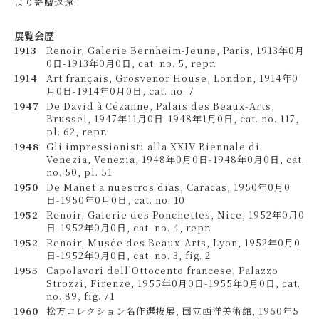
より寄贈返還.
展覧会歴
1913
Renoir, Galerie Bernheim-Jeune, Paris, 1913年0月
0日-1913年0月0日, cat. no. 5, repr.
1914
Art français, Grosvenor House, London, 1914年0
月0日-1914年0月0日, cat. no. 7
1947
De David à Cézanne, Palais des Beaux-Arts,
Brussel, 1947年11月0日-1948年1月0日, cat. no. 117,
pl. 62, repr.
1948
Gli impressionisti alla XXIV Biennale di
Venezia, Venezia, 1948年0月0日-1948年0月0日, cat.
no. 50, pl. 51
1950
De Manet a nuestros días, Caracas, 1950年0月0
日-1950年0月0日, cat. no. 10
1952
Renoir, Galerie des Ponchettes, Nice, 1952年0月0
日-1952年0月0日, cat. no. 4, repr.
1952
Renoir, Musée des Beaux-Arts, Lyon, 1952年0月0
日-1952年0月0日, cat. no. 3, fig. 2
1955
Capolavori dell'Ottocento francese, Palazzo
Strozzi, Firenze, 1955年0月0日-1955年0月0日, cat.
no. 89, fig. 71
1960
松方コレクション名作選抜展, 国立西洋美術館, 1960年5