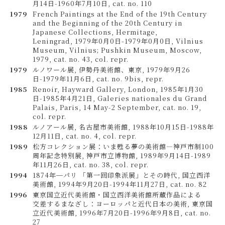
月14日-1960年7月10日, cat. no. 110
1979
French Paintings at the End of the 19th Century
and the Beginning of the 20th Century in
Japanese Collections, Hermitage,
Leningrad, 1979年0月0日-1979年0月0日, Vilnius
Museum, Vilnius; Pushkin Museum, Moscow,
1979, cat. no. 43, col. repr.
1979
ルノワール展, 伊勢丹美術館、東京, 1979年9月26
日-1979年11月6日, cat. no. 9bis, repr.
1985
Renoir, Hayward Gallery, London, 1985年1月30
日-1985年4月21日, Galeries nationales du Grand
Palais, Paris, 14 May-2 September, cat. no. 19,
col. repr.
1988
ルノアール展, 名古屋市美術館, 1988年10月15日-1988年
12月11日, cat. no. 4, col. repr.
1989
松方コレクション展：いま甦る夢の美術館―神戸市制100
周年記念特別展, 神戸市立博物館, 1989年9月14日-1989
年11月26日, cat. no. 38, col. repr.
1994
1874年─パリ 「第一回印象派展」とその時代, 国立西洋
美術館, 1994年9月20日-1994年11月27日, cat. no. 82
1996
東京国立近代美術館・国立西洋美術館所蔵作品による
交差するまなざし：ヨーロッパと近代日本の美術, 東京国
立近代美術館, 1996年7月20日-1996年9月8日, cat. no.
27