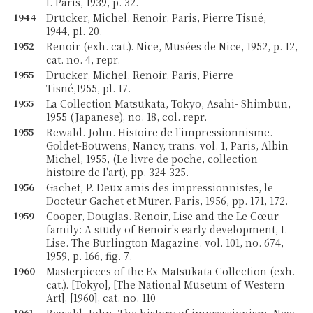
I. Paris, 1939, p. 32.
1944
Drucker, Michel. Renoir. Paris, Pierre Tisné,
1944, pl. 20.
1952
Renoir (exh. cat.). Nice, Musées de Nice, 1952, p. 12,
cat. no. 4, repr.
1955
Drucker, Michel. Renoir. Paris, Pierre
Tisné,1955, pl. 17.
1955
La Collection Matsukata, Tokyo, Asahi- Shimbun,
1955 (Japanese), no. 18, col. repr.
1955
Rewald. John. Histoire de l'impressionnisme.
Goldet-Bouwens, Nancy, trans. vol. 1, Paris, Albin
Michel, 1955, (Le livre de poche, collection
histoire de l'art), pp. 324-325.
1956
Gachet, P. Deux amis des impressionnistes, le
Docteur Gachet et Murer. Paris, 1956, pp. 171, 172.
1959
Cooper, Douglas. Renoir, Lise and the Le Cœur
family: A study of Renoir's early development, I.
Lise. The Burlington Magazine. vol. 101, no. 674,
1959, p. 166, fig. 7.
1960
Masterpieces of the Ex-Matsukata Collection (exh.
cat.). [Tokyo], [The National Museum of Western
Art], [1960], cat. no. 110
1961