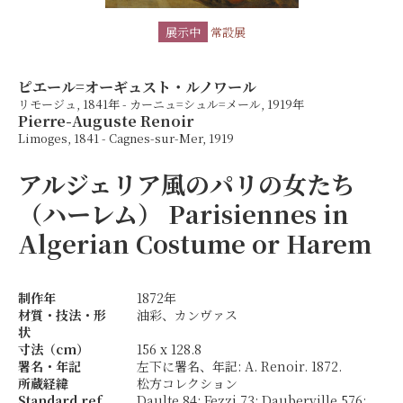
展示中
常設展
ピエール=オーギュスト・ルノワール
リモージュ, 1841年 - カーニュ=シュル=メール, 1919年
Pierre-Auguste Renoir
Limoges, 1841 - Cagnes-sur-Mer, 1919
アルジェリア風のパリの女たち
（ハーレム）
Parisiennes in
Algerian Costume or Harem
制作年
1872年
材質・技法・形
油彩、カンヴァス
状
寸法（cm）
156 x 128.8
署名・年記
左下に署名、年記: A. Renoir. 1872.
所蔵経緯
松方コレクション
Standard ref.
Daulte 84; Fezzi 73; Dauberville 576;