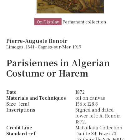
On Display
Permanent collection
Pierre-Auguste Renoir
Limoges, 1841 - Cagnes-sur-Mer, 1919
Parisiennes in Algerian
Costume or Harem
Date
1872
Materials and Techniques
oil on canvas
Size（cm）
156 x 128.8
Inscriptions
Signed and dated
lower left: A. Renoir.
1872.
Credit Line
Matsukata Collection
Standard ref.
Daulte 84; Fezzi 73;
Dauberville 576; M917