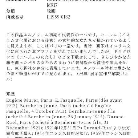
M917
分類
絵画
所蔵番号
P.1959-0182
この作品はルノワール初期の代表作の一つです。ハーレム（イス
ラム文化圏における後宮）の官能的な女たちが描かれているよう
に見えますが、ここはパリの一室です。当時、画家はイスラム文
化に彩られた北アフリカを訪れてはいませんでしたが、ドラクロ
ワの《アルジェの女たち》などを下敷きにして、きらびやかな衣
服を纏ったパリの女たちのまわりに装飾豊かな絨毯や家具を配
し、東方趣味を存分に表現しています。ルノワール特有の豊かな
色彩と筆遣いがすでに見られます。（出典: 展示室作品解説パネ
ル）
来歴
Eugène Murer, Paris; E. Fasquelle, Paris (dès avant
1912); Bernheim-Jeune, Paris (acheté à Eugène
Fasquelle, 4 October 1913); Bernheim-Jeune fils
(acheté à Bernheim-Jeune, 26 January 1914); Durand-
Ruel, Paris (acheté à Bernheim-Jeune fils, 31
December 1921); 1921年12月31日(?) Durand-Ruelより松方
幸次郎氏購入; 1944年フランス政府が接収; 1959年フランス政府