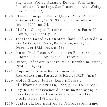
Eng. trans. Pierre-Auguste Renoir : Paintings,
Pastels and Drawings. San Francisco, Alan Wofsy
Fine Arts ,1989)
1920
Blanche, Jacques-Emile. Quatre-Vingt Ans de
Peinture Libre, 1800-1885. Paris, Bernheim-
Jeune, 1920, no. 24.
1921
Rivière, Georges. Renoir et ses amis. Paris, H.
Floury, 1921, repr. p. 12.
1922
Tabarant. La collection Matsukata. Bulletin de la
Vie Artistique. Paris, Bernheim-Jeune, 15
December 1922, repr. p. 566.
1923
Jamot, Paul. Renoir. Gazette des Beaux-Arts. ser.
5, tome 8, 1923, pp. 262, 265, repr. p. 263.
1924
Duret, Théodore. Renoir. Paris, Bernheim-Jeune,
1924, no. 4, repr.
1925
Coquiot, Gustave. Renoir, Avec 32
Reproductions. Paris, A. Michel, [1925], [n. p.]
1929
Meier-Graefe, Julius. Renoir. Leipzig,
Klinkhardt & Biermann, 1929, p. 47, no. 31 repr.
1931
Rey, R. La Renaissance du sentiment classique
dans la peinture française à la fin du XIXe
siècle. Paris, 1931, pl. 10.
1939
Venturi, L. Les archives de l'impressionnisme,