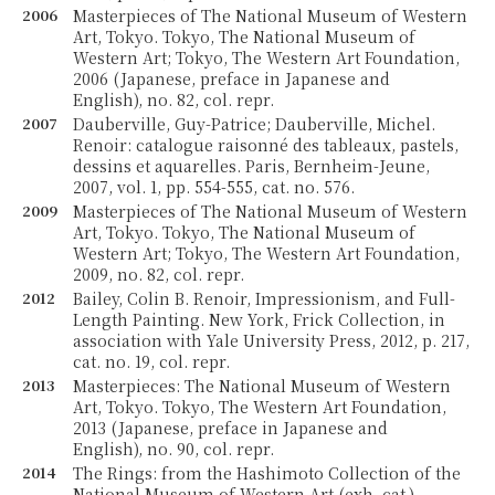
2006
Masterpieces of The National Museum of Western
Art, Tokyo. Tokyo, The National Museum of
Western Art; Tokyo, The Western Art Foundation,
2006 (Japanese, preface in Japanese and
English), no. 82, col. repr.
2007
Dauberville, Guy-Patrice; Dauberville, Michel.
Renoir: catalogue raisonné des tableaux, pastels,
dessins et aquarelles. Paris, Bernheim-Jeune,
2007, vol. 1, pp. 554-555, cat. no. 576.
2009
Masterpieces of The National Museum of Western
Art, Tokyo. Tokyo, The National Museum of
Western Art; Tokyo, The Western Art Foundation,
2009, no. 82, col. repr.
2012
Bailey, Colin B. Renoir, Impressionism, and Full-
Length Painting. New York, Frick Collection, in
association with Yale University Press, 2012, p. 217,
cat. no. 19, col. repr.
2013
Masterpieces: The National Museum of Western
Art, Tokyo. Tokyo, The Western Art Foundation,
2013 (Japanese, preface in Japanese and
English), no. 90, col. repr.
2014
The Rings: from the Hashimoto Collection of the
National Museum of Western Art (exh. cat.).