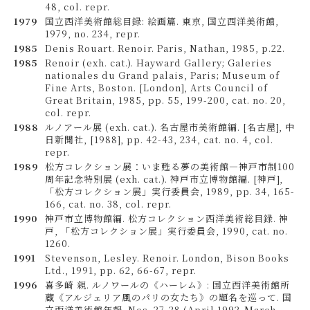
48, col. repr.
1979
国立西洋美術館総目録: 絵画篇. 東京, 国立西洋美術館,
1979, no. 234, repr.
1985
Denis Rouart. Renoir. Paris, Nathan, 1985, p.22.
1985
Renoir (exh. cat.). Hayward Gallery; Galeries
nationales du Grand palais, Paris; Museum of
Fine Arts, Boston. [London], Arts Council of
Great Britain, 1985, pp. 55, 199-200, cat. no. 20,
col. repr.
1988
ルノアール展 (exh. cat.). 名古屋市美術館編. [名古屋], 中
日新聞社, [1988], pp. 42-43, 234, cat. no. 4, col.
repr.
1989
松方コレクション展：いま甦る夢の美術館―神戸市制100
周年記念特別展 (exh. cat.). 神戸市立博物館編. [神戸],
「松方コレクション展」実行委員会, 1989, pp. 34, 165-
166, cat. no. 38, col. repr.
1990
神戸市立博物館編. 松方コレクション西洋美術総目録. 神
戸, 「松方コレクション展」実行委員会, 1990, cat. no.
1260.
1991
Stevenson, Lesley. Renoir. London, Bison Books
Ltd., 1991, pp. 62, 66-67, repr.
1996
喜多崎 親. ルノワールの《ハーレム》: 国立西洋美術館所
蔵《アルジェリア風のパリの女たち》の題名を巡って. 国
立西洋美術館年報. Nos. 27-28 (April 1992-March