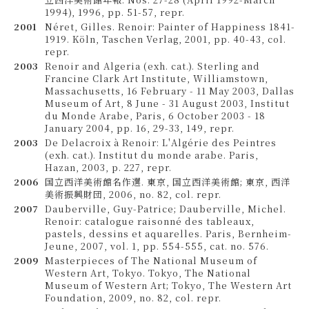
1994), 1996, pp. 51-57, repr.
2001
Néret, Gilles. Renoir: Painter of Happiness 1841-
1919. Köln, Taschen Verlag, 2001, pp. 40-43, col.
repr.
2003
Renoir and Algeria (exh. cat.). Sterling and
Francine Clark Art Institute, Williamstown,
Massachusetts, 16 February - 11 May 2003, Dallas
Museum of Art, 8 June - 31 August 2003, Institut
du Monde Arabe, Paris, 6 October 2003 - 18
January 2004, pp. 16, 29-33, 149, repr.
2003
De Delacroix à Renoir: L'Algérie des Peintres
(exh. cat.). Institut du monde arabe. Paris,
Hazan, 2003, p. 227, repr.
2006
国立西洋美術館名作選. 東京, 国立西洋美術館; 東京, 西洋
美術振興財団, 2006, no. 82, col. repr.
2007
Dauberville, Guy-Patrice; Dauberville, Michel.
Renoir: catalogue raisonné des tableaux,
pastels, dessins et aquarelles. Paris, Bernheim-
Jeune, 2007, vol. 1, pp. 554-555, cat. no. 576.
2009
Masterpieces of The National Museum of
Western Art, Tokyo. Tokyo, The National
Museum of Western Art; Tokyo, The Western Art
Foundation, 2009, no. 82, col. repr.