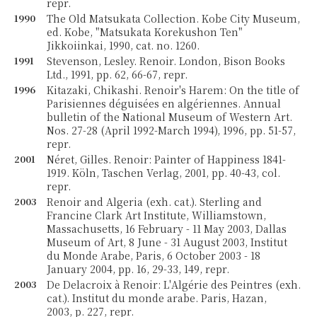
repr.
1990
The Old Matsukata Collection. Kobe City Museum,
ed. Kobe, "Matsukata Korekushon Ten"
Jikkoiinkai, 1990, cat. no. 1260.
1991
Stevenson, Lesley. Renoir. London, Bison Books
Ltd., 1991, pp. 62, 66-67, repr.
1996
Kitazaki, Chikashi. Renoir's Harem: On the title of
Parisiennes déguisées en algériennes. Annual
bulletin of the National Museum of Western Art.
Nos. 27-28 (April 1992-March 1994), 1996, pp. 51-57,
repr.
2001
Néret, Gilles. Renoir: Painter of Happiness 1841-
1919. Köln, Taschen Verlag, 2001, pp. 40-43, col.
repr.
2003
Renoir and Algeria (exh. cat.). Sterling and
Francine Clark Art Institute, Williamstown,
Massachusetts, 16 February - 11 May 2003, Dallas
Museum of Art, 8 June - 31 August 2003, Institut
du Monde Arabe, Paris, 6 October 2003 - 18
January 2004, pp. 16, 29-33, 149, repr.
2003
De Delacroix à Renoir: L'Algérie des Peintres (exh.
cat.). Institut du monde arabe. Paris, Hazan,
2003, p. 227, repr.