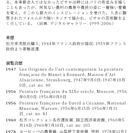
る。本来都会人ではなかったピサロは時にはパリの街並みを描く
こともあったが、何気ない農村の風景や農民の姿に一層強い愛着
を覚え、そこから最大のインスピレーションを受けた。入念に観
察されたフォルムが力強いタッチで描かれ、ピサロの芸術観をよ
く示している。（出典: デジタルギャラリー. 1999-2006）
来歴
松方幸次郎氏購入; 1944年フランス政府が接収; 1959年フランス
政府より寄贈返還.
展覧会歴
1947
Les Origines de l'art contemporain: la peinture
française de Manet à Bonnard, Maison d'Art
Alsacienne, Strasbourg, 1947年9月0日-1947年10月
0日, cat. no. 40
1956
Peinture française du XIXe siècle, Moscow, 1956
年0月0日-1956年0月0日
1956
Peinture française de David à Cézanne, National
Museum, Warsaw, 1956年6月15日-1956年7月31
日, cat. no. 81
1960
松方コレクション名作選抜展, 国立西洋美術館, 1960年5
月14日-1960年7月10日, cat. no. 103
1978
ヨーロッパの風景画, 山梨県立美術館, 甲府, 1978年11月3