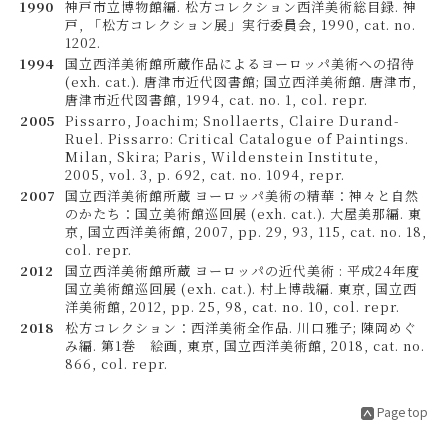
1990
神戸市立博物館編. 松方コレクション西洋美術総目録. 神
戸, 「松方コレクション展」実行委員会, 1990, cat. no.
1202.
1994
国立西洋美術館所蔵作品によるヨーロッパ美術への招待
(exh. cat.). 唐津市近代図書館; 国立西洋美術館. 唐津市,
唐津市近代図書館, 1994, cat. no. 1, col. repr.
2005
Pissarro, Joachim; Snollaerts, Claire Durand-
Ruel. Pissarro: Critical Catalogue of Paintings.
Milan, Skira; Paris, Wildenstein Institute,
2005, vol. 3, p. 692, cat. no. 1094, repr.
2007
国立西洋美術館所蔵 ヨーロッパ美術の精華：神々と自然
のかたち：国立美術館巡回展 (exh. cat.). 大屋美那編. 東
京, 国立西洋美術館, 2007, pp. 29, 93, 115, cat. no. 18,
col. repr.
2012
国立西洋美術館所蔵 ヨーロッパの近代美術 : 平成24年度
国立美術館巡回展 (exh. cat.). 村上博哉編. 東京, 国立西
洋美術館, 2012, pp. 25, 98, cat. no. 10, col. repr.
2018
松方コレクション：西洋美術全作品. 川口雅子; 陳岡めぐ
み編. 第1巻 絵画, 東京, 国立西洋美術館, 2018, cat. no.
866, col. repr.
Page top