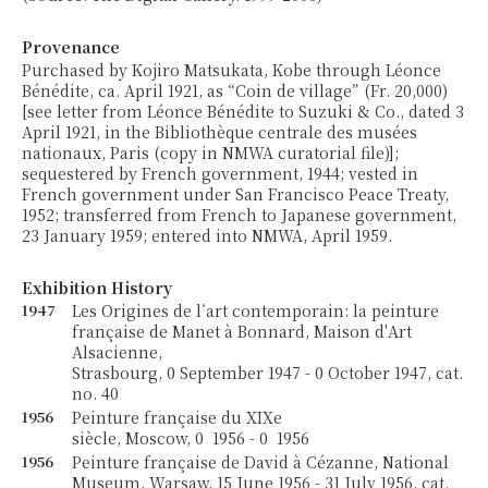
Provenance
Purchased by Kojiro Matsukata, Kobe through Léonce
Bénédite, ca. April 1921, as “Coin de village” (Fr. 20,000)
[see letter from Léonce Bénédite to Suzuki & Co., dated 3
April 1921, in the Bibliothèque centrale des musées
nationaux, Paris (copy in NMWA curatorial file)];
sequestered by French government, 1944; vested in
French government under San Francisco Peace Treaty,
1952; transferred from French to Japanese government,
23 January 1959; entered into NMWA, April 1959.
Exhibition History
1947
Les Origines de l’art contemporain: la peinture
française de Manet à Bonnard, Maison d'Art
Alsacienne,
Strasbourg, 0 September 1947 - 0 October 1947, cat.
no. 40
1956
Peinture française du XIXe
siècle, Moscow, 0 1956 - 0 1956
1956
Peinture française de David à Cézanne, National
Museum, Warsaw, 15 June 1956 - 31 July 1956, cat.