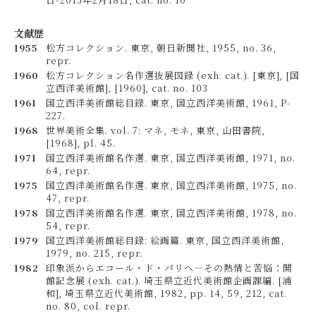
文献歴
1955
松方コレクション. 東京, 朝日新聞社, 1955, no. 36,
repr.
1960
松方コレクション名作選抜展図録 (exh. cat.). [東京], [国
立西洋美術館], [1960], cat. no. 103
1961
国立西洋美術館総目録. 東京, 国立西洋美術館, 1961, P-
227.
1968
世界美術全集. vol. 7: マネ, モネ, 東京, 山田書院,
[1968], pl. 45.
1971
国立西洋美術館名作選. 東京, 国立西洋美術館, 1971, no.
64, repr.
1975
国立西洋美術館名作選. 東京, 国立西洋美術館, 1975, no.
47, repr.
1978
国立西洋美術館名作選. 東京, 国立西洋美術館, 1978, no.
54, repr.
1979
国立西洋美術館総目録: 絵画篇. 東京, 国立西洋美術館,
1979, no. 215, repr.
1982
印象派からエコール・ド・パリへ―その熱情と苦悩：開
館記念展 (exh. cat.). 埼玉県立近代美術館企画課編. [浦
和], 埼玉県立近代美術館, 1982, pp. 14, 59, 212, cat.
no. 80, col. repr.