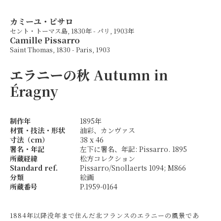
カミーユ・ピサロ
セント・トーマス島, 1830年 - パリ, 1903年
Camille Pissarro
Saint Thomas, 1830 - Paris, 1903
エラニーの秋
Autumn in
Éragny
制作年
1895年
材質・技法・形状
油彩、カンヴァス
寸法（cm）
38 x 46
署名・年記
左下に署名、年記: Pissarro. 1895
所蔵経緯
松方コレクション
Standard ref.
Pissarro/Snollaerts 1094; M866
分類
絵画
所蔵番号
P.1959-0164
1884年以降没年まで住んだ北フランスのエラニーの風景であ