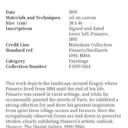
Date
1895
Materials and Techniques
oil on canvas
Size（cm）
38 x 46
Inscriptions
Signed and dated
lower left: Pissarro.
1895
Credit Line
Matsukata Collection
Standard ref.
Pissarro/Snollaerts
1094; M866
Category
Paintings
Collection Number
P.1959-0164
This work depicts the landscape around Éragny where
Pissarro lived from 1884 until the end of his life.
Pissarro was raised in rural settings, and while he
occasionally painted the streets of Paris, he exhibited a
strong affection for and drew his greatest inspiration
from quiet farm village scenes and farmers. Here the
scrupulously observed forms are laid down in powerful
strokes, clearly exhibiting Pissarro's artistic outlook.
(Source: The Digital Gallery. 1999-2006)