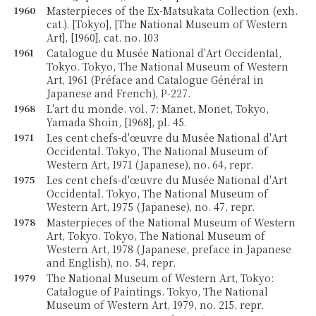
1960
Masterpieces of the Ex-Matsukata Collection (exh.
cat.). [Tokyo], [The National Museum of Western
Art], [1960], cat. no. 103
1961
Catalogue du Musée National d'Art Occidental,
Tokyo. Tokyo, The National Museum of Western
Art, 1961 (Préface and Catalogue Général in
Japanese and French), P-227.
1968
L'art du monde. vol. 7: Manet, Monet, Tokyo,
Yamada Shoin, [1968], pl. 45.
1971
Les cent chefs-d'œuvre du Musée National d'Art
Occidental. Tokyo, The National Museum of
Western Art, 1971 (Japanese), no. 64, repr.
1975
Les cent chefs-d'œuvre du Musée National d'Art
Occidental. Tokyo, The National Museum of
Western Art, 1975 (Japanese), no. 47, repr.
1978
Masterpieces of the National Museum of Western
Art, Tokyo. Tokyo, The National Museum of
Western Art, 1978 (Japanese, preface in Japanese
and English), no. 54, repr.
1979
The National Museum of Western Art, Tokyo:
Catalogue of Paintings. Tokyo, The National
Museum of Western Art, 1979, no. 215, repr.