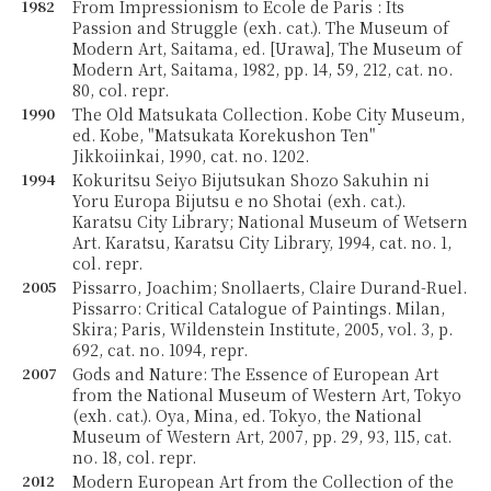
1982
From Impressionism to École de Paris : Its
Passion and Struggle (exh. cat.). The Museum of
Modern Art, Saitama, ed. [Urawa], The Museum of
Modern Art, Saitama, 1982, pp. 14, 59, 212, cat. no.
80, col. repr.
1990
The Old Matsukata Collection. Kobe City Museum,
ed. Kobe, "Matsukata Korekushon Ten"
Jikkoiinkai, 1990, cat. no. 1202.
1994
Kokuritsu Seiyo Bijutsukan Shozo Sakuhin ni
Yoru Europa Bijutsu e no Shotai (exh. cat.).
Karatsu City Library; National Museum of Wetsern
Art. Karatsu, Karatsu City Library, 1994, cat. no. 1,
col. repr.
2005
Pissarro, Joachim; Snollaerts, Claire Durand-Ruel.
Pissarro: Critical Catalogue of Paintings. Milan,
Skira; Paris, Wildenstein Institute, 2005, vol. 3, p.
692, cat. no. 1094, repr.
2007
Gods and Nature: The Essence of European Art
from the National Museum of Western Art, Tokyo
(exh. cat.). Oya, Mina, ed. Tokyo, the National
Museum of Western Art, 2007, pp. 29, 93, 115, cat.
no. 18, col. repr.
2012
Modern European Art from the Collection of the