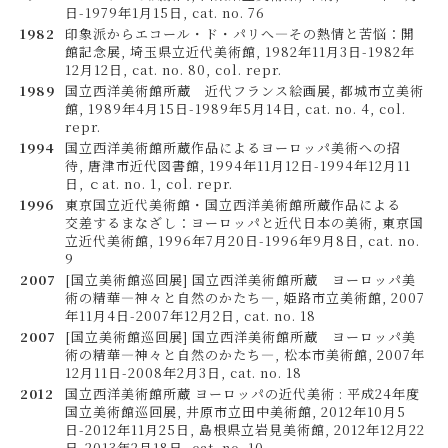
日-1979年1月15日, cat. no. 76
1982
印象派からエコール・ド・パリへ―その熱情と苦悩：開
館記念展, 埼玉県立近代美術館, 1982年11月3日-1982年
12月12日, cat. no. 80, col. repr.
1989
国立西洋美術館所蔵 近代フランス絵画展, 都城市立美術
館, 1989年4月15日-1989年5月14日, cat. no. 4, col.
repr.
1994
国立西洋美術館所蔵作品によるヨーロッパ美術への招
待, 唐津市近代図書館, 1994年11月12日-1994年12月11
日, ｃat. no. 1, col. repr.
1996
東京国立近代美術館・国立西洋美術館所蔵作品による
交差するまなざし：ヨーロッパと近代日本の美術, 東京国
立近代美術館, 1996年7月20日-1996年9月8日, cat. no.
9
2007
[国立美術館巡回展] 国立西洋美術館所蔵 ヨーロッパ美
術の精華―神々と自然のかたち―, 姫路市立美術館, 2007
年11月4日-2007年12月2日, cat. no. 18
2007
[国立美術館巡回展] 国立西洋美術館所蔵 ヨーロッパ美
術の精華―神々と自然のかたち―, 松本市美術館, 2007年
12月11日-2008年2月3日, cat. no. 18
2012
国立西洋美術館所蔵 ヨーロッパの近代美術 : 平成24年度
国立美術館巡回展, 井原市立田中美術館, 2012年10月5
日-2012年11月25日, 島根県立岩見美術館, 2012年12月22
日-2013年2月18日, cat. no. 10