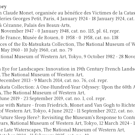
ory
n Claude Monet, organisée au bénéfice des Victimes de la Cata
eries Georges Petit, Paris, 4 January 1924 - 18 January 1924, cat.
à Cézanne, Palais des Beaux-Arts,
 November 1947 - 0 January 1948, cat. no. 115, pl. 61, repr.
de France, Musée de Rouen, 0 1958 - 0 1958, cat. no. 138
ces of the Ex-Matsukata Collection, The National Museum of W
 May 1960 - 10 July 1960, cat. no. 79
tional Museum of Western Art, Tokyo, 9 October 1982 - 28 Nove
 Eye for Landscapes: Innovation in 19th Century French Land
, The National Museum of Western Art,
ecember 2013 - 9 March 2014, cat. no. 76, col. repr.
kata Collection: A One-Hundred-Year Odyssey: Upon the 60th 
, The National Museum of Western Art,
June 2019 - 23 September 2019, cat. no. 1, col. repr.
ue with Nature - from Friedrich, Monet and Van Gogh to Richte
 Western Art, Tokyo, 4 June 2022 - 11 September 2022, cat. no.
Future Sleep Here?: Revisiting the Museum's Response to Con
Years, National Museum of Western Art, Tokyo, 12 March 2024 - 
e Late Waterscapes, The National Museum of Western Art,