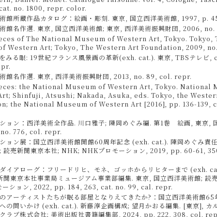
at. no. 1800, repr. color.
館所蔵作品カタログ：絵画・彫刻. 東京, 国立西洋美術館, 1997, p. 45, 
名作選. 東京, 国立西洋美術館; 東京, 西洋美術振興財団, 2006, no. 78, 
ces of The National Museum of Western Art, Tokyo. Tokyo, 
 Western Art; Tokyo, The Western Art Foundation, 2009, no. 
る眼: 19世紀フランス風景画の革新(exh. cat.). 東京, TBSテレビ, c201
epr.
名作選. 東京, 西洋美術振興財団, 2013, no. 89, col. repr.
eces: the National Museum of Western Art, Tokyo. National
rt; Shinfuji, Atsushi; Nakada, Asuka, eds. Tokyo, the Wester
n; the National Museum of Western Art [2016], pp. 136-139, cat
ョン：西洋美術全作品. 川口雅子; 陳岡めぐみ編. 第1巻 絵画, 東京,
 no. 776, col. repr.
ョン展：国立西洋美術館開館60周年記念 (exh. cat.). 陳岡めぐみ責任
売新聞東京本社; NHK; NHKプロモーション, 2019, pp. 60-61, 350, ca
イアローグ：フリードリヒ、モネ、ゴッホからリヒターまで (exh. cat.
新聞東京本社事業局ミュージアム事業部編集. 東京, 国立西洋美術館; 読売新
ン, 2022, pp. 184, 263, cat. no. 99, cal. repr.
のアーティストたちが眠る部屋となりえてきたか?：国立西洋美術館65
の問いかけ (exh. cat.). 新藤淳企画構成; 望月かおる編集. [東京],
ブ株式会社; 美術出版社書籍編集部, 2024, pp. 222, 308, col. rep