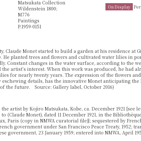
Matsukata Collection
On Display
Per
Wildenstein 1800;
M776
Paintings
P.1959-0151
fty, Claude Monet started to build a garden at his residence at G
 He planted trees and flowers and cultivated water lilies in p
dly. Constant changes in the water surface, according to the w
d the artist’s interest. When this work was produced, he had a
ilies for nearly twenty years. The expression of the flowers a
y eschewing details, has the innovative Monet anticipating the
 of the future. Source: Gallery label, October 2016)
he artist by Kojiro Matsukata, Kobe, ca. December 1921 [see le
to (Claude Monet), dated 11 December 1921, in the Bibliothèque
x, Paris (copy in NMWA curatorial file)]; sequestered by Fren
 French government under San Francisco Peace Treaty, 1952; tr
ese government, 23 January 1959; entered into NMWA, April 195