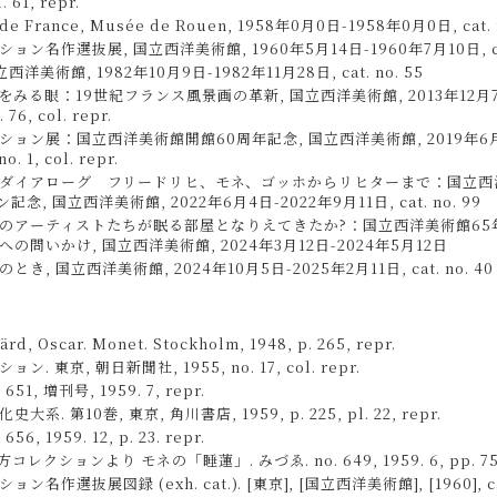
l. 61, repr.
 de France, Musée de Rouen, 1958年0月0日-1958年0月0日, cat. n
ン名作選抜展, 国立西洋美術館, 1960年5月14日-1960年7月10日, cat.
西洋美術館, 1982年10月9日-1982年11月28日, cat. no. 55
みる眼：19世紀フランス風景画の革新, 国立西洋美術館, 2013年12月7日
. 76, col. repr.
ョン展：国立西洋美術館開館60周年記念, 国立西洋美術館, 2019年6月1
no. 1, col. repr.
ダイアローグ フリードリヒ、モネ、ゴッホからリヒターまで：国立西
念, 国立西洋美術館, 2022年6月4日-2022年9月11日, cat. no. 99
のアーティストたちが眠る部屋となりえてきたか?：国立西洋美術館65
の問いかけ, 国立西洋美術館, 2024年3月12日-2024年5月12日
き, 国立西洋美術館, 2024年10月5日-2025年2月11日, cat. no. 40
rd, Oscar. Monet. Stockholm, 1948, p. 265, repr.
. 東京, 朝日新聞社, 1955, no. 17, col. repr.
651, 増刊号, 1959. 7, repr.
系. 第10巻, 東京, 角川書店, 1959, p. 225, pl. 22, repr.
656, 1959. 12, p. 23. repr.
コレクションより モネの「睡蓮」. みづゑ. no. 649, 1959. 6, pp. 75, 77
名作選抜展図録 (exh. cat.). [東京], [国立西洋美術館], [1960], cat. 