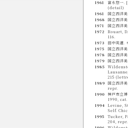
1961
富永惣一. [図
(detail)
1961
国立西洋美術
1968
国立西洋美術館年
1971
国立西洋美術館
1972
Rouart, D.
116.
1973
田中英道. モ
1975
国立西洋美術館
1978
国立西洋美術館
1979
国立西洋美術館
1985
Wildenste
Lausanne/ 
215 (lettr
1989
国立西洋美術館
repr.
1990
神戸市立博
1990, cat.
1994
Levine, S
Self. Chic
1995
Tucker, P
204, repr.
1996
Wildenste