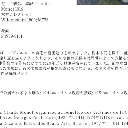
左下に署名、年記: Claude
Monet 1916
松方コレクション
Wildenstein 1800; M776
絵画
P.1959-0151
ネは、ジヴェルニーの自宅で庭園造りを始めました。樹木や花を植え、
繰り返し描くようになります。その水面は天候や時間帯によって表情を
本作品の制作時にはすでに20年近く睡蓮が描かれていました。花や水面
した表現は、後の表現主義や抽象絵画にもつながる、モネの革新性を示
室作品解説パネル）
松方幸次郎が作家より購入; 1944年フランス政府が接収; 1959年フランス
n Claude Monet, organisée au bénéfice des Victimes de la 
leries Georges Petit, Paris, 1924年1月4日-1924年1月18日, cat. n
 à Cézanne, Palais des Beaux-Arts, Brussel, 1947年11月0日-1