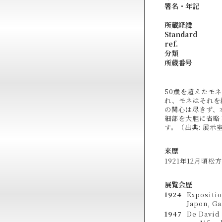
署名・年記
所蔵経緯
Standard
ref.
分類
所蔵番号
50歳を超えたモ
れ、モネはそれを
の関心は尽きず、
細部を大胆に省略
す。（出典: 展示
来歴
1921年12月頃
展覧会歴
1924
Expositio
Japon, Ga
1947
De David