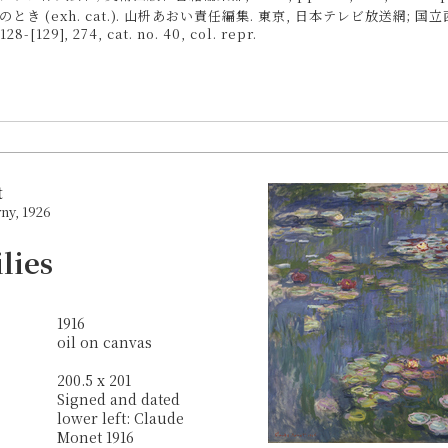
とき (exh. cat.). 山枡あおい責任編集. 東京, 日本テレビ放送網; 国
128-[129], 274, cat. no. 40, col. repr.
t
rny, 1926
lies
1916
oil on canvas
200.5 x 201
Signed and dated
lower left: Claude
Monet 1916