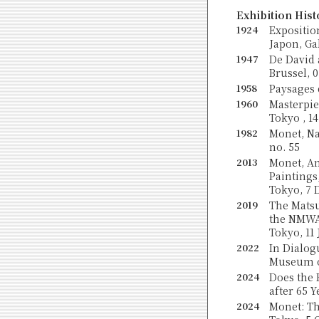
Exhibition Hist
1924
Expositio
Japon, Gal
1947
De David 
Brussel, 0
1958
Paysages 
1960
Masterpie
Tokyo , 14
1982
Monet, Na
no. 55
2013
Monet, An
Paintings
Tokyo, 7 D
2019
The Matsu
the NMWA
Tokyo, 11 
2022
In Dialog
Museum of
2024
Does the 
after 65 
2024
Monet: Th