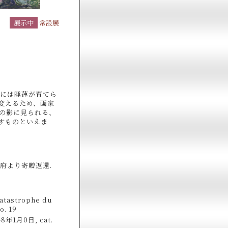
展示中
常設展
池には睡蓮が育てら
変えるため、画家
の影に見られる、
すものといえま
政府より寄贈返還.
Catastrophe du
o. 19
948年1月0日, cat.