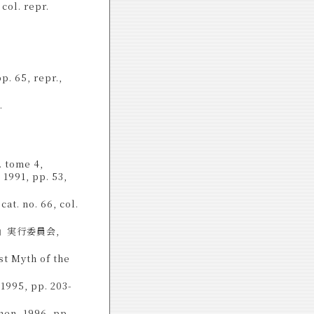
ol. repr.
p. 65, repr.,
.
. tome 4,
 1991, pp. 53,
no. 66, col.
」実行委員会,
st Myth of the
1995, pp. 203-
hen, 1996, pp.