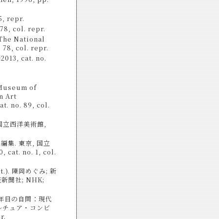
repr.
col. repr.
The National
78, col. repr.
3, cat. no.
 Museum of
n Art
. no. 89, col.
 国立西洋美術館,
編集. 東京, 国立
t. no. 1, col.
). 陳岡めぐみ; 新
聞社; NHK;
年目の自問：現代
 カルチュア・コンビ
r.