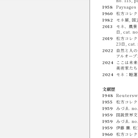
no. 115, p
1958
Paysages
1960
松方コレクショ
1982
モネ展, 国立
2013
モネ、風景を
日, cat. no
2019
松方コレクシ
23日, cat. 
2022
自然と人の
アルオープン記
2024
ここは未来
美術家たちへ
2024
モネ：睡蓮のと
文献歴
1948
Reuterswä
1955
松方コレクション
1959
みづゑ. no. 
1959
図説世界文化史大
1959
みづゑ. no. 
1959
伊藤 廉. 松方
1960
松方コレクション