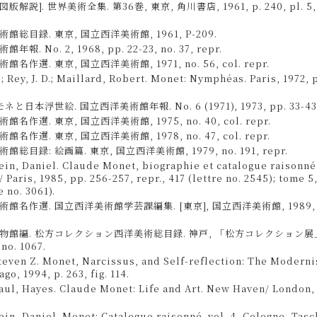
版解説]. 世界美術全集. 第36巻, 東京, 角川書店, 1961, p. 240, pl. 5, c
館総目録. 東京, 国立西洋美術館, 1961, P-209.
報. No. 2, 1968, pp. 22-23, no. 37, repr.
名作選. 東京, 国立西洋美術館, 1971, no. 56, col. repr.
; Rey, J. D.; Maillard, Robert. Monet: Nymphéas. Paris, 1972, p
ネと日本浮世絵. 国立西洋美術館年報. No. 6 (1971), 1973, pp. 33-43
名作選. 東京, 国立西洋美術館, 1975, no. 40, col. repr.
名作選. 東京, 国立西洋美術館, 1978, no. 47, col. repr.
総目録: 絵画篇. 東京, 国立西洋美術館, 1979, no. 191, repr.
in, Daniel. Claude Monet, biographie et catalogue raisonné
Paris, 1985, pp. 256-257, repr., 417 (lettre no. 2545); tome 5,
e no. 3061).
名作選. 国立西洋美術館学芸課編集. [東京], 国立西洋美術館, 1989, cat. 
物館編. 松方コレクション西洋美術総目録. 神戸, 「松方コレクション展
 no. 1067.
teven Z. Monet, Narcissus, and Self-reflection: The Moderni
ago, 1994, p. 263, fig. 114.
aul, Hayes. Claude Monet: Life and Art. New Haven/ London, 
in, Daniel. Monet: Catalogue raisonné. vol. 4, Cologne, Tasc