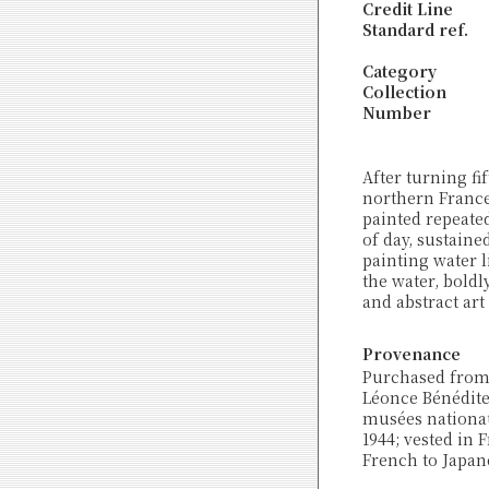
Credit Line
Standard ref.
Category
Collection
Number
After turning fi
northern France.
painted repeate
of day, sustaine
painting water l
the water, boldl
and abstract art
Provenance
Purchased from t
Léonce Bénédite 
musées nationau
1944; vested in
French to Japan