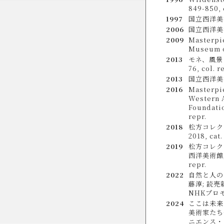
849-850, c
1997
国立西洋美術
2006
国立西洋美術館
2009
Masterpie
Museum of
2013
モネ、風景をみ
76, col. r
2013
国立西洋美術館
2016
Masterpi
Western A
Foundatio
repr.
2018
松方コレクシ
2018, cat.
2019
松方コレクシ
西洋美術館; 読
repr.
2022
自然と人のダ
藤淳; 読売
NHKプロモーショ
2024
ここは未来
美術家たちへ
ニエンス・クラ