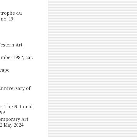
strophe du
 no. 19
estern Art,
mber 1982, cat.
scape
Anniversary of
r, The National
 99
temporary Art
12 May 2024