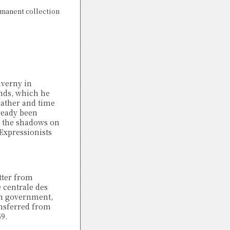
manent collection
iverny in
onds, which he
eather and time
lready been
nd the shadows on
 Expressionists
tter from
 centrale des
ch government,
ansferred from
9.