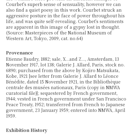
Courbet's superb sense of sensuality, however we can
also find a quiet poesy in this work. Courbet struck an
aggressive posture in the face of power throughout his
life, and was quite self-revealing. Courbet's sentiments
are apparent in this image of a gypsy lost in thought.
(Source: Masterpieces of the National Museum of
Western Art, Tokyo, 2009, cat. no.64)
Provenance
Etienne Baudry, 1882; sale, X...and Z..., Amsterdam, 13
November 1917, lot 138; Galerie J. Allard, Paris, stock no.
6890; purchased from the above by Kojiro Matsukata,
Kobe, 1921 [see letter from Galerie J. Allard to Léonce
Bénédite, dated 15 November 1921, in the Bibliothèque
centrale des musées nationaux, Paris (copy in NMWA
curatorial file)]; sequestered by French government,
1944; vested in French government under San Francisco
Peace Treaty, 1952; transferred from French to Japanese
government, 23 January 1959; entered into NMWA, April
1959.
Exhibition History