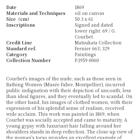
Date
1869
Materials and Techniques
oil on canvas
Size（cm）
50.3 x 61
Inscriptions
Signed and dated
lower right: 69 / G.
Courbet.
Credit Line
Matsukata Collection
Standard ref.
Fernier 663; 329
Category
Paintings
Collection Number
P.1959-0060
Courbet's images of the nude, such as those seen in
Bathing Women (Musée Fabre, Montpellier), incurred
public indignation with their depiction of uncouth, less
than ideal figures, and they eventually led to scandal. On
the other hand, his images of clothed women, with their
expression of his splendid sense of realism, received
wide acclaim. This work was painted in 1869, when
Courbet was socially accepted and came to maturity. A
young gypsy with luxuriant hair falling around her
shoulders stands in deep reflection. The close-up view of
the woman's torso provides an excellent example of