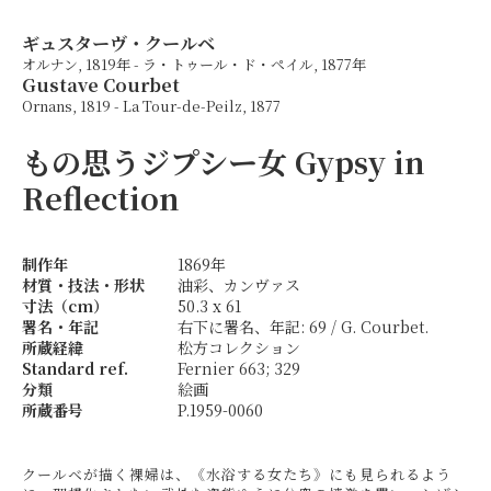
ギュスターヴ・クールベ
オルナン, 1819年 - ラ・トゥール・ド・ペイル, 1877年
Gustave Courbet
Ornans, 1819 - La Tour-de-Peilz, 1877
もの思うジプシー女
Gypsy in
Reflection
制作年
1869年
材質・技法・形状
油彩、カンヴァス
寸法（cm）
50.3 x 61
署名・年記
右下に署名、年記: 69 / G. Courbet.
所蔵経緯
松方コレクション
Standard ref.
Fernier 663; 329
分類
絵画
所蔵番号
P.1959-0060
クールベが描く裸婦は、《水浴する女たち》にも見られるよう