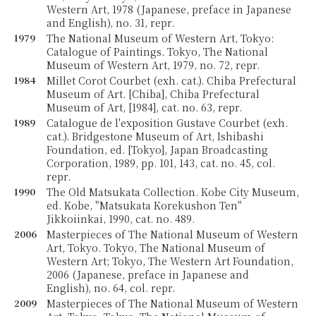
Western Art, 1978 (Japanese, preface in Japanese
and English), no. 31, repr.
1979
The National Museum of Western Art, Tokyo:
Catalogue of Paintings. Tokyo, The National
Museum of Western Art, 1979, no. 72, repr.
1984
Millet Corot Courbet (exh. cat.). Chiba Prefectural
Museum of Art. [Chiba], Chiba Prefectural
Museum of Art, [1984], cat. no. 63, repr.
1989
Catalogue de l'exposition Gustave Courbet (exh.
cat.). Bridgestone Museum of Art, Ishibashi
Foundation, ed. [Tokyo], Japan Broadcasting
Corporation, 1989, pp. 101, 143, cat. no. 45, col.
repr.
1990
The Old Matsukata Collection. Kobe City Museum,
ed. Kobe, "Matsukata Korekushon Ten"
Jikkoiinkai, 1990, cat. no. 489.
2006
Masterpieces of The National Museum of Western
Art, Tokyo. Tokyo, The National Museum of
Western Art; Tokyo, The Western Art Foundation,
2006 (Japanese, preface in Japanese and
English), no. 64, col. repr.
2009
Masterpieces of The National Museum of Western