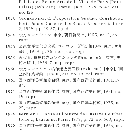
Palais des Beaux-Arts de la Ville de Paris (Petit
Palais) (exh. cat.). [Paris], [n.p.], 1929, p. 42, cat.
no. 128
1929
Gronkowski, C. L'exposition Gustave Courbet au
Petit Palais. Gazette des Beaux-Arts. ser. 6, tome
2, 1929, pp. 19-37, fig. 6.
1955
松方コレクション. 東京, 朝日新聞社, 1955, no. 2, col.
repr.
1959
図説世界文化史大系: ヨーロッパ近代. 第10巻, 東京, 角川
書店, 1959, p. 86, no.3, col. repr.
1959
みづゑ: 特集松方コレクションの絵画. no. 651, 東京, 美
術出版社, 1959. 7, n. p. repr.
1960
松方コレクション名作選抜展図録 (exh. cat.). [東京], [国
立西洋美術館], [1960], cat. no. 19, col. repr.
1961
国立西洋美術館総目録. 東京, 国立西洋美術館, 1961, P-
84.
1971
国立西洋美術館名作選. 東京, 国立西洋美術館, 1971, no.
15, repr.
1975
国立西洋美術館名作選. 東京, 国立西洋美術館, 1975, no.
25, repr.
1978
Fernier, R. La vie et l'œuvre de Gustave Courbet.
tome 2, Lausanne/Paris, 1978, p. 72, no. 663, repr.
1978
国立西洋美術館名作選. 東京, 国立西洋美術館, 1978, no.