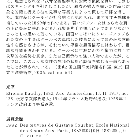
に、理想化されない武骨な姿態ゆえに公衆の憤激を買い、しばし
ばスキャンダルを引き起こしたが、着衣の婦人を描いた作品は対
象を的確に捉える彼の見事な写実力によって概して好評を博し
た。本作品はクールベが社会的にも認められ、ますます円熟味を
増していった1869年の作である。若いジプシー女はあらわな肩
の上に豊かに垂れ下がる乱れ髪を片手で無心にもてあそびながら
じっともの思いに耽っている。画面いっぱいにクローズアップさ
れた女の上半身はクールベの卓越した技量によってほのかな官能
性すら感じさせるが、それでいて卑俗な風俗描写に終わらず、静
謐な詩情を漂わせている。クールベは生涯にわたり権力に対して
攻撃的な姿勢を貫き、また自己顕示欲の強い人物であったが、こ
こでは、このような女性の忘我の状態に詩情を感じる一面もあっ
たことが示されている。（出典: 国立西洋美術館名作選. 東京, 国
立西洋美術館, 2006. cat. no. 64）
来歴
Etienne Baudry, 1882; Auc. Amsterdam, 13. 11. 1917, no.
138; 松方幸次郎氏購入; 1944年フランス政府が接収; 1959年フ
ランス政府より寄贈返還.
展覧会歴
1882
Des œuvres de Gustave Courbet, École National
des Beaux-Arts, Paris, 1882年0月0日-1882年0月0
日, cat. no. 15