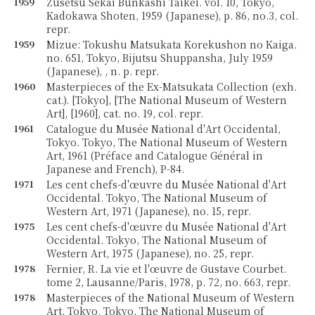
1959
Zusetsu Sekai Bunkashi Taikei. vol. 10, Tokyo,
Kadokawa Shoten, 1959 (Japanese), p. 86, no.3, col.
repr.
1959
Mizue: Tokushu Matsukata Korekushon no Kaiga.
no. 651, Tokyo, Bijutsu Shuppansha, July 1959
(Japanese), , n. p. repr.
1960
Masterpieces of the Ex-Matsukata Collection (exh.
cat.). [Tokyo], [The National Museum of Western
Art], [1960], cat. no. 19, col. repr.
1961
Catalogue du Musée National d'Art Occidental,
Tokyo. Tokyo, The National Museum of Western
Art, 1961 (Préface and Catalogue Général in
Japanese and French), P-84.
1971
Les cent chefs-d'œuvre du Musée National d'Art
Occidental. Tokyo, The National Museum of
Western Art, 1971 (Japanese), no. 15, repr.
1975
Les cent chefs-d'œuvre du Musée National d'Art
Occidental. Tokyo, The National Museum of
Western Art, 1975 (Japanese), no. 25, repr.
1978
Fernier, R. La vie et l'œuvre de Gustave Courbet.
tome 2, Lausanne/Paris, 1978, p. 72, no. 663, repr.
1978
Masterpieces of the National Museum of Western
Art, Tokyo. Tokyo, The National Museum of