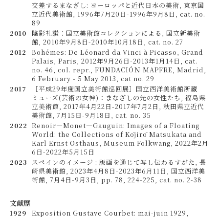
交差するまなざし: ヨーロッパと近代日本の美術, 東京国
立近代美術館, 1996年7月20日-1996年9月8日, cat. no.
89
2010
陰影礼讃：国立美術館コレクションによる, 国立新美術
館, 2010年9月8日-2010年10月18日, cat. no. 27
2012
Bohémes: De Léonard da Vinci à Picasso, Grand
Palais, Paris, 2012年9月26日-2013年1月14日, cat.
no. 46, col. repr., FUNDACIÓＮ MAPFRE, Madrid,
6 February - 5 May 2013, cat no. 29
2017
［平成29年度国立美術館巡回展］国立西洋美術館所蔵
ミューズ(芸術の女神)：まなざしの先の女性たち, 福島県
立美術館, 2017年4月22日-2017年7月2日, 秋田県立近代
美術館, 7月15日-9月18日, cat. no. 35
2022
Renoir—Monet—Gauguin: Images of a Floating
World: the Collections of Kōjirō Matsukata and
Karl Ernst Osthaus, Museum Folkwang, 2022年2月
6日-2022年5月15日
2023
スペインのイメージ : 版画を通じて写し伝わるすがた, 長
崎県美術館, 2023年4月8日-2023年6月11日, 国立西洋美
術館, 7月4日-9月3日, pp. 78, 224-225, cat. no. 2-38
文献歴
1929
Exposition Gustave Courbet: mai-juin 1929,