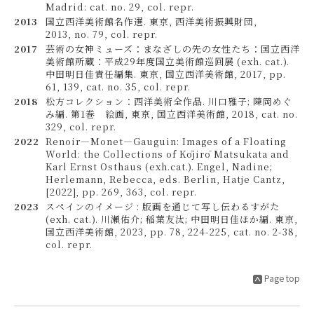
Madrid: cat. no. 29, col. repr.
2013
国立西洋美術館名作選. 東京, 西洋美術振興財団,
2013, no. 79, col. repr.
2017
芸術の女神ミューズ：まなざしの先の女性たち：国立西洋
美術館所蔵：平成29年度国立美術館巡回展 (exh. cat.).
中田明日佳責任編集. 東京, 国立西洋美術館, 2017, pp.
61, 139, cat. no. 35, col. repr.
2018
松方コレクション：西洋美術全作品. 川口雅子; 陳岡めぐ
み編. 第1巻 絵画, 東京, 国立西洋美術館, 2018, cat. no.
329, col. repr.
2022
Renoir—Monet—Gauguin: Images of a Floating
World: the Collections of Kōjirō Matsukata and
Karl Ernst Osthaus (exh.cat.). Engel, Nadine;
Herlemann, Rebecca, eds. Berlin, Hatje Cantz,
[2022], pp. 269, 363, col. repr.
2023
スペインのイメージ : 版画を通じて写し伝わるすがた
(exh. cat.). 川瀬佑介; 稲葉友汰; 中田明日佳ほか編. 東京,
国立西洋美術館, 2023, pp. 78, 224-225, cat. no. 2-38,
col. repr.
Page top