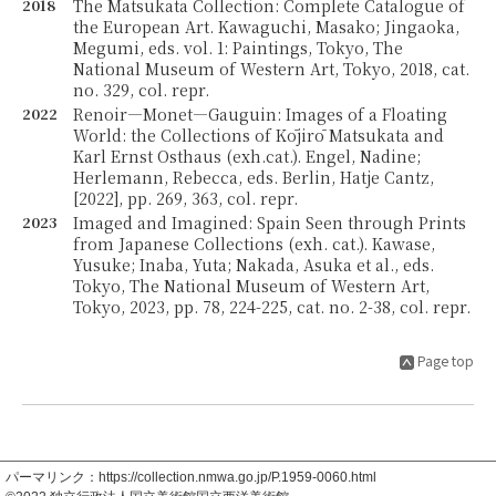
2018
The Matsukata Collection: Complete Catalogue of
the European Art. Kawaguchi, Masako; Jingaoka,
Megumi, eds. vol. 1: Paintings, Tokyo, The
National Museum of Western Art, Tokyo, 2018, cat.
no. 329, col. repr.
2022
Renoir—Monet—Gauguin: Images of a Floating
World: the Collections of Kōjirō Matsukata and
Karl Ernst Osthaus (exh.cat.). Engel, Nadine;
Herlemann, Rebecca, eds. Berlin, Hatje Cantz,
[2022], pp. 269, 363, col. repr.
2023
Imaged and Imagined: Spain Seen through Prints
from Japanese Collections (exh. cat.). Kawase,
Yusuke; Inaba, Yuta; Nakada, Asuka et al., eds.
Tokyo, The National Museum of Western Art,
Tokyo, 2023, pp. 78, 224-225, cat. no. 2-38, col. repr.
Page top
パーマリンク：https://collection.nmwa.go.jp/P.1959-0060.html