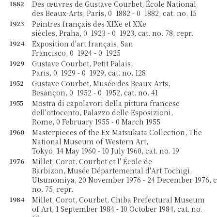
1882
Des œuvres de Gustave Courbet, École National
des Beaux-Arts, Paris, 0 1882 - 0 1882, cat. no. 15
1923
Peintres français des XIXe et XXe
siècles, Praha, 0 1923 - 0 1923, cat. no. 78, repr.
1924
Exposition d'art français, San
Francisco, 0 1924 - 0 1925
1929
Gustave Courbet, Petit Palais,
Paris, 0 1929 - 0 1929, cat. no. 128
1952
Gustave Courbet, Musée des Beaux-Arts,
Besançon, 0 1952 - 0 1952, cat. no. 41
1955
Mostra di capolavori della pittura francese
dell'ottocento, Palazzo delle Esposizioni,
Rome, 0 February 1955 - 0 March 1955
1960
Masterpieces of the Ex-Matsukata Collection, The
National Museum of Western Art,
Tokyo, 14 May 1960 - 10 July 1960, cat. no. 19
1976
Millet, Corot, Courbet et l' École de
Barbizon, Musée Départemental d'Art Tochigi,
Utsunomiya, 20 November 1976 - 24 December 1976, c
no. 75, repr.
1984
Millet, Corot, Courbet, Chiba Prefectural Museum
of Art, 1 September 1984 - 10 October 1984, cat. no.