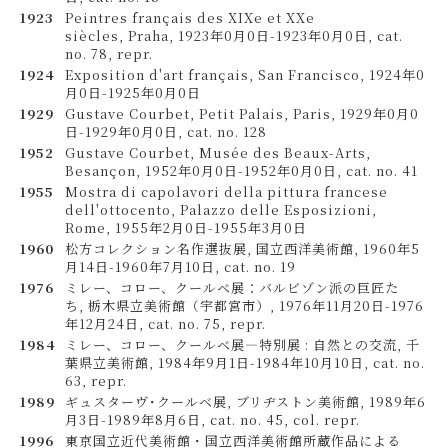
1923
Peintres français des XIXe et XXe
siècles, Praha, 1923年0月0日-1923年0月0日, cat.
no. 78, repr.
1924
Exposition d'art français, San Francisco, 1924年0
月0日-1925年0月0日
1929
Gustave Courbet, Petit Palais, Paris, 1929年0月0
日-1929年0月0日, cat. no. 128
1952
Gustave Courbet, Musée des Beaux-Arts,
Besançon, 1952年0月0日-1952年0月0日, cat. no. 41
1955
Mostra di capolavori della pittura francese
dell'ottocento, Palazzo delle Esposizioni,
Rome, 1955年2月0日-1955年3月0日
1960
松方コレクション名作選抜展, 国立西洋美術館, 1960年5
月14日-1960年7月10日, cat. no. 19
1976
ミレー、コロー、クールベ展：バルビゾン派の巨匠た
ち, 栃木県立美術館（宇都宮市）, 1976年11月20日-1976
年12月24日, cat. no. 75, repr.
1984
ミレー、コロー、クールベ展―特別展 : 自然との交流, 千
葉県立美術館, 1984年9月1日-1984年10月10日, cat. no.
63, repr.
1989
ギュスターヴ･クールベ展, ブリヂストン美術館, 1989年6
月3日-1989年8月6日, cat. no. 45, col. repr.
1996
東京国立近代美術館・国立西洋美術館所蔵作品による