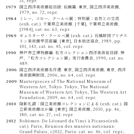
31, repr.
1979
国立西洋美術館総目録: 絵画篇. 東京, 国立西洋美術館,
1979, no. 72, repr.
1984
ミレー、コロー、クールベ展：特別展：自然との交流
(exh. cat.). 千葉県立美術館. [千葉], 千葉県立美術館,
[1984], cat. no. 63, repr.
1989
ギュスターヴ・クールベ展 (exh. cat.). 石橋財団ブリヂス
トン美術館学芸部編. [東京], 日本放送協会, 1989, pp.
101, 143, cat. no. 45, col. repr.
1990
神戸市立博物館編. 松方コレクション西洋美術総目録. 神
戸, 「松方コレクション展」実行委員会, 1990, cat. no.
489.
2006
国立西洋美術館名作選. 東京, 国立西洋美術館; 東京, 西洋
美術振興財団, 2006, no. 64, col. repr.
2009
Masterpieces of The National Museum of
Western Art, Tokyo. Tokyo, The National
Museum of Western Art; Tokyo, The Western Art
Foundation, 2009, no. 64, col. repr.
2010
陰影礼讃：国立美術館コレクションによる (exh. cat.). 国
立新美術館ほか編. [東京], 国立美術館, 2010, pp. 46,
180, cat. no. 27, col. repr.
2012
Bohèmes: De Léonard da Vinci à Picasso(exh.
cat.). Paris, Réunion des musées nationaux-
Grand Palais, c2012, Paris: cat. no. 46, col. repr.;