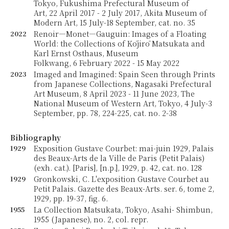
Tokyo, Fukushima Prefectural Museum of
Art, 22 April 2017 - 2 July 2017, Akita Museum of
Modern Art, 15 July-18 September, cat. no. 35
2022
Renoir—Monet—Gauguin: Images of a Floating
World: the Collections of Kōjirō Matsukata and
Karl Ernst Osthaus, Museum
Folkwang, 6 February 2022 - 15 May 2022
2023
Imaged and Imagined: Spain Seen through Prints
from Japanese Collections, Nagasaki Prefectural
Art Museum, 8 April 2023 - 11 June 2023, The
National Museum of Western Art, Tokyo, 4 July-3
September, pp. 78, 224-225, cat. no. 2-38
Bibliography
1929
Exposition Gustave Courbet: mai-juin 1929, Palais
des Beaux-Arts de la Ville de Paris (Petit Palais)
(exh. cat.). [Paris], [n.p.], 1929, p. 42, cat. no. 128
1929
Gronkowski, C. L'exposition Gustave Courbet au
Petit Palais. Gazette des Beaux-Arts. ser. 6, tome 2,
1929, pp. 19-37, fig. 6.
1955
La Collection Matsukata, Tokyo, Asahi- Shimbun,
1955 (Japanese), no. 2, col. repr.