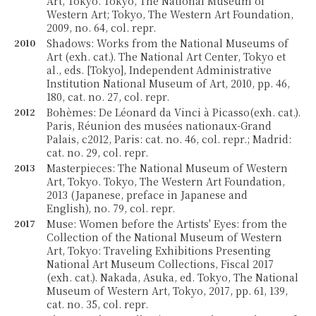
Art, Tokyo. Tokyo, The National Museum of
Western Art; Tokyo, The Western Art Foundation,
2009, no. 64, col. repr.
2010
Shadows: Works from the National Museums of
Art (exh. cat.). The National Art Center, Tokyo et
al., eds. [Tokyo], Independent Administrative
Institution National Museum of Art, 2010, pp. 46,
180, cat. no. 27, col. repr.
2012
Bohèmes: De Léonard da Vinci à Picasso(exh. cat.).
Paris, Réunion des musées nationaux-Grand
Palais, c2012, Paris: cat. no. 46, col. repr.; Madrid:
cat. no. 29, col. repr.
2013
Masterpieces: The National Museum of Western
Art, Tokyo. Tokyo, The Western Art Foundation,
2013 (Japanese, preface in Japanese and
English), no. 79, col. repr.
2017
Muse: Women before the Artists' Eyes: from the
Collection of the National Museum of Western
Art, Tokyo: Traveling Exhibitions Presenting
National Art Museum Collections, Fiscal 2017
(exh. cat.). Nakada, Asuka, ed. Tokyo, The National
Museum of Western Art, Tokyo, 2017, pp. 61, 139,
cat. no. 35, col. repr.