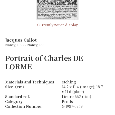
Currently not on display
Jacques Callot
Nancy, 1592 - Nancy, 1635
Portrait of Charles DE
LORME
Materials and Techniques
etching
Size（cm）
14.7 x 11.4 (image); 18.7
x 11.6 (plate)
Standard ref.
Lieure 662 (ii/ii)
Category
Prints
Collection Number
G.1987-0259