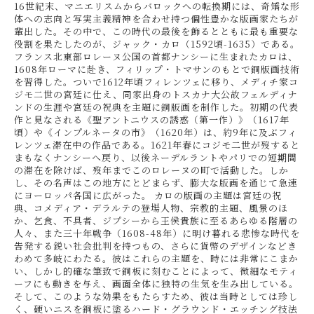
16世紀末、マニエリスムからバロックへの転換期には、奇矯な形
体への志向と写実主義精神を合わせ持つ個性豊かな版画家たちが
輩出した。その中で、この時代の最後を飾るとともに最も重要な
役割を果たしたのが、ジャック・カロ（1592頃-1635）である。
フランス北東部ロレーヌ公国の首都ナンシーに生まれたカロは、
1608年ローマに赴き、フィリップ・トマサンのもとで銅版画技術
を習得した。ついで1612年頃フィレンツェに移り、メディチ家コ
ジモ二世の宮廷に仕え、同家出身のトスカナ大公故フェルディナ
ンドの生涯や宮廷の祝典を主題に銅版画を制作した。初期の代表
作と見なされる《聖アントニウスの誘惑（第一作）》（1617年
頃）や《インプルネータの市》（1620年）は、約9年に及ぶフィ
レンツェ滞在中の作品である。1621年春にコジモ二世が歿すると
まもなくナンシーへ戻り、以後ネーデルラントやパリでの短期間
の滞在を除けば、歿年までこのロレーヌの町で活動した。しか
し、その名声はこの地方にとどまらず、膨大な版画を通じて急速
にヨーロッパ各国に広がった。 カロの版画の主題は宮廷の祝
典、コメディア・デラルテの登場人物、宗教的主題、風景のほ
か、乞食、不具者、ジプシーから王侯貴族に至るあらゆる階層の
人々、また三十年戦争（1608-48年）に明け暮れる悲惨な時代を
告発する鋭い社会批判を持つもの、さらに貨幣のデザインなどき
わめて多岐にわたる。彼はこれらの主題を、時には非常にこまか
い、しかし的確な筆致で銅板に刻むことによって、微細なモティ
ーフにも動きを与え、画面全体に独特の生気を生み出している。
そして、このような効果をもたらすため、彼は当時としては珍し
く、硬いニスを銅板に塗るハード・グラウンド・エッチング技法