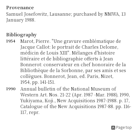
Provenance
Samuel Josefowitz, Lausanne; purchased by NMWA, 13
January 1988.
Bibliography
1954
Marot, Pierre. "Une gravure emblématique de
Jacque Callot: le portrait de Charles Delome,
médicin de Louis XIII". Mélanges d'histoire
littéraire et de bibliographie offerts à Jean
Bonnerot: conservateur en chef honoraire de la
Bibliothèque de la Sorbonne, par ses amis et ses
collègues. Bonnerot, Jean, ed. Paris, Nizet,
1954, pp. 141-151.
1990
Annual bulletin of the National Museum of
Western Art. Nos. 21-22 (Apr. 1987 -Mar. 1988), 1990,
Yukiyama, Koji., New Acquisitions 1987-1988. p. 17,
Catalogue of the New Acquisitions 1987-88. pp. 116-
117, repr.
Page top