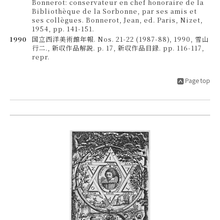
Bonnerot: conservateur en chef honoraire de la
Bibliothèque de la Sorbonne, par ses amis et
ses collègues. Bonnerot, Jean, ed. Paris, Nizet,
1954, pp. 141-151.
1990
国立西洋美術館年報. Nos. 21-22 (1987-88), 1990, 雪山
行二., 新収作品解説. p. 17, 新収作品目録. pp. 116-117,
repr.
Page top