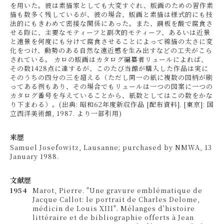
を用いた。彼は素描家としても大変すぐれ、版画のための習作素
描も数多く残しているが、彼の場合、版画と素描は様式的にも技
法的にもきわめて密接な関係にあった。また、銅板を酸で腐食さ
せる際に、主要なモティーフと副次的モティーフ、あるいは近景
と遠景を何度にも分けて腐食させることによって線描の太さに変
化をつけ、動勢のある自然な遠近感を生み出すなどの工夫がこら
されている。 カロの版画はカタログ編纂者リュールによれば、
その数1428点に達するが、このたび当館が購入した作品は実に
そのうちの四分の三を超える（ただし同一の紙に複数の図柄が刷
ってある例もあり、その場合でもリュールは一つの図案に一つの
カタログ番号を与えていることから、紙数としてはこの数をかな
り下まわる）。(出典: 昭和62年度新収作品 [配布資料]. [東京]: 国
立西洋美術館, 1987. より一部引用)
来歴
Samuel Josefowitz, Lausanne; purchased by NMWA, 13
January 1988.
文献歴
1954
Marot, Pierre. "Une gravure emblématique de
Jacque Callot: le portrait de Charles Delome,
médicin de Louis XIII". Mélanges d'histoire
littéraire et de bibliographie offerts à Jean