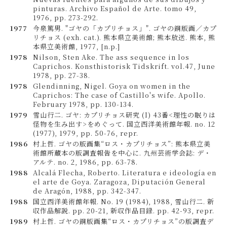
pinturas. Archivo Español de Arte. tomo 49,
1976, pp. 273-292.
1977
今泉篤男. "ゴヤの「カプリチョス」". ゴヤの銅版画／カプ
リチョス (exh. cat.). 熊本県立美術館; 熊本放送. 熊本, 熊
本県立美術館, 1977, [n.p.]
1978
Nilson, Sten Ake. The ass sequence in los
Caprichos. Konsthistorisk Tidskrift. vol.47, June
1978, pp. 27-38.
1978
Glendinning, Nigel. Goya on women in the
Caprichos: The case of Castillo's wife. Apollo.
February 1978, pp. 130-134.
1979
雪山行二. ゴヤ: カプリチョス研究 (I) 43番<理性の眠りは
怪物を生み出す>をめぐって. 国立西洋美術館年報. no. 12
(1977), 1979, pp. 50-76, repr.
1986
村上哲. ゴヤの版画集“ロス・カプリチョス”: 熊本県立美
術館所蔵本の版調査報告を中心に. 九州芸術学会誌: デ・
アルテ. no. 2, 1986, pp. 63-78.
1988
Alcalá Flecha, Roberto. Literatura e ideología en
el arte de Goya. Zaragoza, Diputación General
de Aragón, 1988, pp. 342-347.
1988
国立西洋美術館年報. No. 19 (1984), 1988, 雪山行二. 新
収作品解説. pp. 20-21, 新収作品目録. pp. 42-93, repr.
1989
村上哲. ゴヤの銅版画集“ロス・カプリチョス”の版調査デ