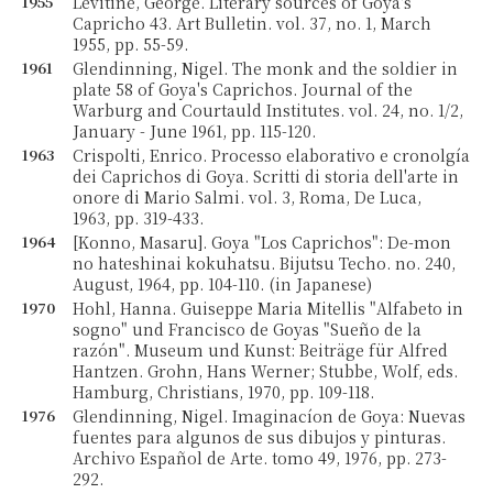
1955
Levitine, George. Literary sources of Goya's
Capricho 43. Art Bulletin. vol. 37, no. 1, March
1955, pp. 55-59.
1961
Glendinning, Nigel. The monk and the soldier in
plate 58 of Goya's Caprichos. Journal of the
Warburg and Courtauld Institutes. vol. 24, no. 1/2,
January - June 1961, pp. 115-120.
1963
Crispolti, Enrico. Processo elaborativo e cronolgía
dei Caprichos di Goya. Scritti di storia dell'arte in
onore di Mario Salmi. vol. 3, Roma, De Luca,
1963, pp. 319-433.
1964
[Konno, Masaru]. Goya "Los Caprichos": De-mon
no hateshinai kokuhatsu. Bijutsu Techo. no. 240,
August, 1964, pp. 104-110. (in Japanese)
1970
Hohl, Hanna. Guiseppe Maria Mitellis "Alfabeto in
sogno" und Francisco de Goyas "Sueño de la
razón". Museum und Kunst: Beiträge für Alfred
Hantzen. Grohn, Hans Werner; Stubbe, Wolf, eds.
Hamburg, Christians, 1970, pp. 109-118.
1976
Glendinning, Nigel. Imaginacíon de Goya: Nuevas
fuentes para algunos de sus dibujos y pinturas.
Archivo Español de Arte. tomo 49, 1976, pp. 273-
292.