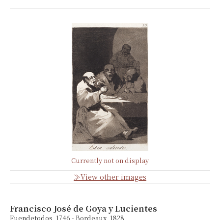
Currently not on display
≫View other images
Francisco José de Goya y Lucientes
Fuendetodos, 1746 - Bordeaux, 1828