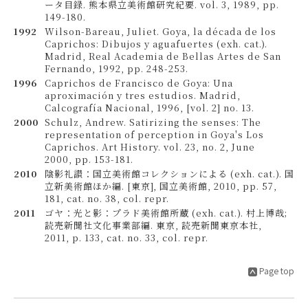
ータ目録. 熊本県立美術館研究紀要. vol. 3, 1989, pp.
149-180.
1992
Wilson-Bareau, Juliet. Goya, la década de los
Caprichos: Dibujos y aguafuertes (exh. cat.).
Madrid, Real Academia de Bellas Artes de San
Fernando, 1992, pp. 248-253.
1996
Caprichos de Francisco de Goya: Una
aproximación y tres estudios. Madrid,
Calcografía Nacional, 1996, [vol. 2] no. 13.
2000
Schulz, Andrew. Satirizing the senses: The
representation of perception in Goya's Los
Caprichos. Art History. vol. 23, no. 2, June
2000, pp. 153-181.
2010
陰影礼讃：国立美術館コレクションによる (exh. cat.). 国
立新美術館ほか編. [東京], 国立美術館, 2010, pp. 57,
181, cat. no. 38, col. repr.
2011
ゴヤ：光と影：プラド美術館所蔵 (exh. cat.). 村上博哉;
読売新聞社文化事業部編. 東京, 読売新聞東京本社,
2011, p. 133, cat. no. 33, col. repr.
Page top