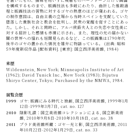
を置いたもの、描線を用いずに幾層ものハーフトーンだけで画面
を構成するものまで、版画技法も多岐にわたり、曲折した推敲過
程と版画技法の習熟に対するゴヤの熱意のほどが窺われる。ゴヤ
の制作意図は、自由主義の立場から当時スペインを支配していた
堕落した貴族社会と教会を批判し、民衆の覚醒を促すことにあっ
た。しかし、それと同時に、アルバ侯爵夫人との失恋や女性美に
対する屈折した感情も赤裸に示され、また、理性の光の届かない
闇の世界への憧れも垣間見られるなど、この版画集は1790年代
後半のゴヤの置かれた情況を雄弁に物語っている。 (出典: 昭和
59年度新収作品 [配布資料]. [東京]: 国立西洋美術館, 1984)
来歴
Wildenstein, New York; Minneapolis Institute of Art
(1962); David Tunick Inc., New York (1983); Bijutsu
Shiryo Center, Tokyo; Purchased by the NMWA, 1984.
展覧会歴
1999
ゴヤ: 版画にみる時代と独創, 国立西洋美術館, 1999年1月
12日-1999年3月7日, cat. no. 127
2010
陰影礼讃：国立美術館コレクションによる, 国立新美術
館, 2010年9月8日-2010年10月18日, cat. no. 38
2011
プラド美術館所蔵：ゴヤ―光と影, 国立西洋美術館, 2011
年10月22日-2012年1月29日, cat. no. 33