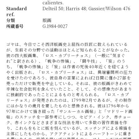
calientes.
Standard
Delteil 50; Harris 48; Gassier/Wilson 476
ref.
分類
版画
所蔵番号
G.1984-0027
ゴヤは、今日でこそ西洋版画史上屈指の巨匠に数えられている
が、生前その分野での活動はほとんど知られることがなかった。
彼の四大版画集、「ロス・カプリーチョス」（一般に“気まぐ
れ”と訳される）、「戦争の惨禍」、「闘牛技」、「妄」のう
ち、「戦争の惨禍」と「妄」は作者の死後40年近くを経てよう
やく出版され、「ロス・カプリーチョス」は、異端審問所の圧力
を受けたのであろう、彼自身の言葉によれば2日間に僅か27部を
売っただけで販売を中止している。それは、彼の版画がきわめて
辛辣な社会批判を含んでいたこと、そして、その想像力があまり
に独創的であったことによるものと考えられる。 「ロス・カプ
リーチョス」が発売されたのは、1799年2月であるが、その制作
にはかなりの歳月を要したものと想像される。彼は1796年から
97年にかけて描き綴った「サンルーカル画帖」と「マドリード画
帖」のスケッチを一部参考にしつつ、セピア・インク、赤チョー
ク、赤インクなどさまざまな技法を用いて多数の習作素描を作
り、これらをもとに版を刻んでいるが、エッチングによる線描を
主体にしたものから、アクアティントによるハーフトーンに重き