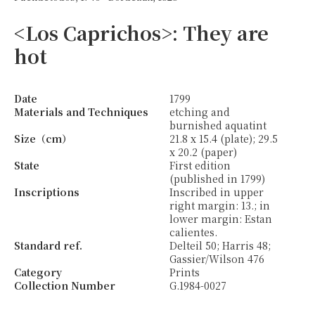
<Los Caprichos>: They are
hot
Date
1799
Materials and Techniques
etching and
burnished aquatint
Size（cm）
21.8 x 15.4 (plate); 29.5
x 20.2 (paper)
State
First edition
(published in 1799)
Inscriptions
Inscribed in upper
right margin: 13.; in
lower margin: Estan
calientes.
Standard ref.
Delteil 50; Harris 48;
Gassier/Wilson 476
Category
Prints
Collection Number
G.1984-0027