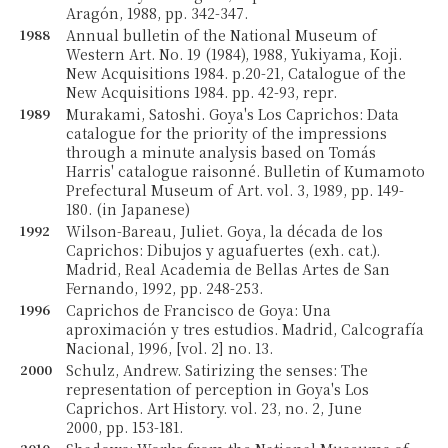
Aragón, 1988, pp. 342-347.
1988
Annual bulletin of the National Museum of
Western Art. No. 19 (1984), 1988, Yukiyama, Koji.
New Acquisitions 1984. p.20-21, Catalogue of the
New Acquisitions 1984. pp. 42-93, repr.
1989
Murakami, Satoshi. Goya's Los Caprichos: Data
catalogue for the priority of the impressions
through a minute analysis based on Tomás
Harris' catalogue raisonné. Bulletin of Kumamoto
Prefectural Museum of Art. vol. 3, 1989, pp. 149-
180. (in Japanese)
1992
Wilson-Bareau, Juliet. Goya, la década de los
Caprichos: Dibujos y aguafuertes (exh. cat.).
Madrid, Real Academia de Bellas Artes de San
Fernando, 1992, pp. 248-253.
1996
Caprichos de Francisco de Goya: Una
aproximación y tres estudios. Madrid, Calcografía
Nacional, 1996, [vol. 2] no. 13.
2000
Schulz, Andrew. Satirizing the senses: The
representation of perception in Goya's Los
Caprichos. Art History. vol. 23, no. 2, June
2000, pp. 153-181.