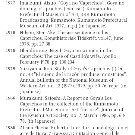
1977
Imaizumi, Atsuo. "Goya no 'Caprichos'". Goya no
dohanga/Caprichos (exh. cat.). Kumamoto
Prefectural Museum of Art; RKK Kumamoto
Broadcasting. Kumamoto, Kumamoto Prefectural
Museum of Art, 1977, [n.p.] (in Japanese)
1978
Nilson, Sten Ake. The ass sequence in los
Caprichos. Konsthistorisk Tidskrift. vol.47, June
1978, pp. 27-38.
1978
Glendinning, Nigel. Goya on women in the
Caprichos: The case of Castillo's wife. Apollo.
February 1978, pp. 130-134.
1979
Yukiyama, Koji. Study of Goya's Caprichos (I) On
no. 43 "El sueño de la razón produce monstruos".
Annual bulletin of the National Museum of
Western Art. no. 12 (1977), 1979, pp. 50-76, repr. (in
Japanese)
1986
Murakami, Satoshi. A Report on Goya's Los
Caprichos in the collection of the Kumamoto
Prefectural Museum of Art. "de arte": Journal of
the Kyushu Art Society. no. 2, March, 1986, pp. 63-
78. (in Japanese)
1988
Alcalá Flecha, Roberto. Literatura e ideología en el
arte de Goya. Zaragoza, Diputación General de