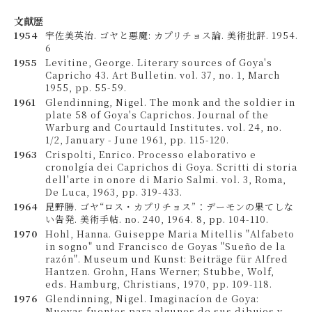
文献歴
1954
宇佐美英治. ゴヤと悪魔: カプリチョス論. 美術批評. 1954.
6
1955
Levitine, George. Literary sources of Goya's
Capricho 43. Art Bulletin. vol. 37, no. 1, March
1955, pp. 55-59.
1961
Glendinning, Nigel. The monk and the soldier in
plate 58 of Goya's Caprichos. Journal of the
Warburg and Courtauld Institutes. vol. 24, no.
1/2, January - June 1961, pp. 115-120.
1963
Crispolti, Enrico. Processo elaborativo e
cronolgía dei Caprichos di Goya. Scritti di storia
dell'arte in onore di Mario Salmi. vol. 3, Roma,
De Luca, 1963, pp. 319-433.
1964
昆野勝. ゴヤ“ロス・カプリチョス”：デーモンの果てしな
い告発. 美術手帖. no. 240, 1964. 8, pp. 104-110.
1970
Hohl, Hanna. Guiseppe Maria Mitellis "Alfabeto
in sogno" und Francisco de Goyas "Sueño de la
razón". Museum und Kunst: Beiträge für Alfred
Hantzen. Grohn, Hans Werner; Stubbe, Wolf,
eds. Hamburg, Christians, 1970, pp. 109-118.
1976
Glendinning, Nigel. Imaginacíon de Goya:
Nuevas fuentes para algunos de sus dibujos y