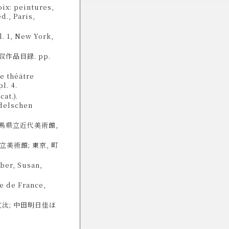
ix: peintures,
d., Paris,
l. 1, New York,
 新収作品目録. pp.
le théâtre
l. 4.
at.).
ädelschen
 群馬県立近代美術館,
木県立美術館; 東京, 町
uber, Susan,
le de France,
葉友汰; 中田明日佳ほ