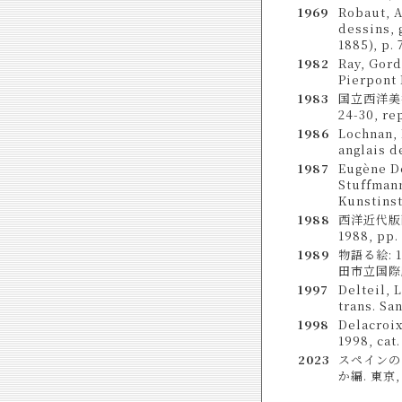
1969
Robaut, A
dessins, 
1885), p. 
1982
Ray, Gord
Pierpont 
1983
国立西洋美術館
24-30, rep
1986
Lochnan, 
anglais d
1987
Eugène D
Stuffmann
Kunstinsti
1988
西洋近代版画
1988, pp. 
1989
物語る絵: 1
田市立国際版画美
1997
Delteil, 
trans. Sa
1998
Delacroix
1998, cat.
2023
スペインのイ
か編. 東京, 国