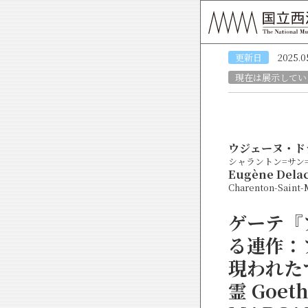
更新日
2025.0
現在は展示してい
ウジェーヌ・ド
シャラントン=サン=モー
Eugène Delac
Charenton-Saint-M
ゲーテ『
る連作：
現われた
霊
Goeth