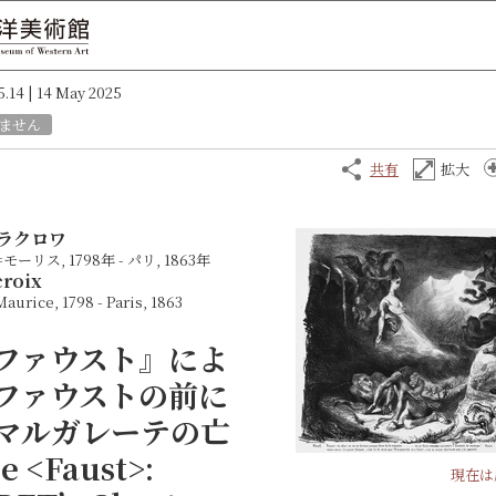
5.14 | 14 May 2025
ません
共有
拡大
ラクロワ
リス, 1798年 - パリ, 1863年
roix
aurice, 1798 - Paris, 1863
ファウスト』によ
ファウストの前に
マルガレーテの亡
e <Faust>:
現在は