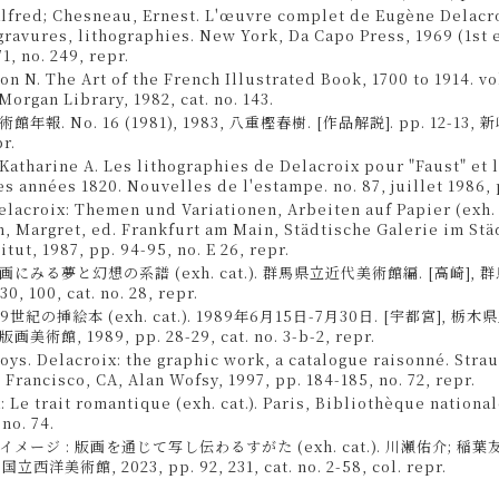
lfred; Chesneau, Ernest. L'œuvre complet de Eugène Delacro
gravures, lithographies. New York, Da Capo Press, 1969 (1st e
71, no. 249, repr.
on N. The Art of the French Illustrated Book, 1700 to 1914. vo
Morgan Library, 1982, cat. no. 143.
年報. No. 16 (1981), 1983, 八重樫春樹. [作品解説]. pp. 12-13,
r.
Katharine A. Les lithographies de Delacroix pour "Faust" et 
es années 1820. Nouvelles de l'estampe. no. 87, juillet 1986, p
elacroix: Themen und Variationen, Arbeiten auf Papier (exh. c
, Margret, ed. Frankfurt am Main, Städtische Galerie im St
tut, 1987, pp. 94-95, no. E 26, repr.
にみる夢と幻想の系譜 (exh. cat.). 群馬県立近代美術館編. [高崎],
30, 100, cat. no. 28, repr.
9世紀の挿絵本 (exh. cat.). 1989年6月15日-7月30日. [宇都宮], 栃
術館, 1989, pp. 28-29, cat. no. 3-b-2, repr.
Loys. Delacroix: the graphic work, a catalogue raisonné. Stra
n Francisco, CA, Alan Wofsy, 1997, pp. 184-185, no. 72, repr.
: Le trait romantique (exh. cat.). Paris, Bibliothèque nationa
 no. 74.
メージ : 版画を通じて写し伝わるすがた (exh. cat.). 川瀬佑介; 稲
立西洋美術館, 2023, pp. 92, 231, cat. no. 2-58, col. repr.