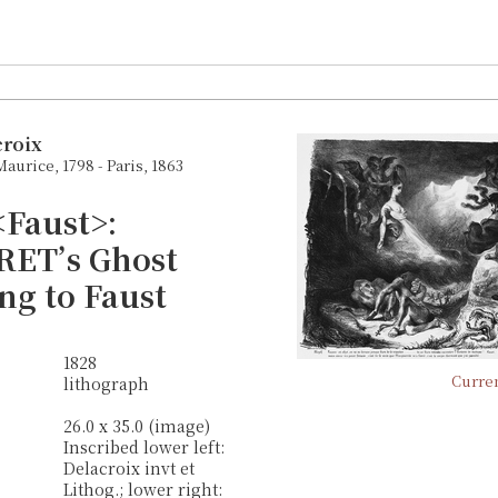
roix
aurice, 1798 - Paris, 1863
<Faust>:
ET’s Ghost
ng to Faust
1828
Curren
lithograph
26.0 x 35.0 (image)
Inscribed lower left:
Delacroix invt et
Lithog.; lower right: