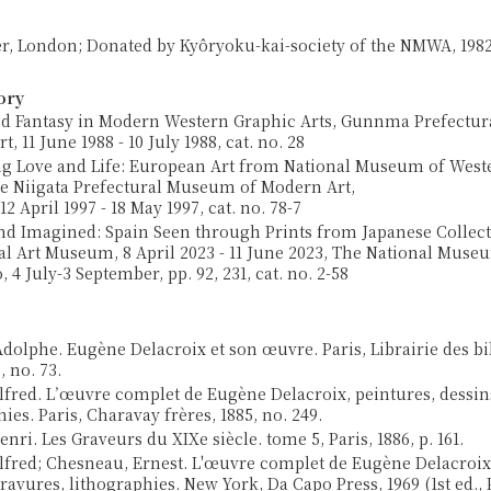
r, London; Donated by Kyôryoku-kai-society of the NMWA, 1982
ory
d Fantasy in Modern Western Graphic Arts, Gunnma Prefectu
, 11 June 1988 - 10 July 1988, cat. no. 28
g Love and Life: European Art from National Museum of Weste
e Niigata Prefectural Museum of Modern Art,
2 April 1997 - 18 May 1997, cat. no. 78-7
d Imagined: Spain Seen through Prints from Japanese Collect
al Art Museum, 8 April 2023 - 11 June 2023, The National Mus
, 4 July-3 September, pp. 92, 231, cat. no. 2-58
dolphe. Eugène Delacroix et son œuvre. Paris, Librairie des bi
, no. 73.
lfred. L’œuvre complet de Eugène Delacroix, peintures, dessin
ies. Paris, Charavay frères, 1885, no. 249.
enri. Les Graveurs du XIXe siècle. tome 5, Paris, 1886, p. 161.
lfred; Chesneau, Ernest. L'œuvre complet de Eugène Delacroix:
ravures, lithographies. New York, Da Capo Press, 1969 (1st ed., Pa