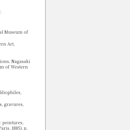
.
ral Museum of
rn Art,
ions, Nagasaki
eum of Western
bliophiles,
s, gravures,
 peintures,
ris, 1885), p.