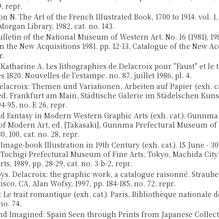
9, repr.
n N. The Art of the French Illustrated Book, 1700 to 1914. vol. 1
organ Library, 1982, cat. no. 143.
lletin of the National Museum of Western Art. No. 16 (1981), 19
n the New Acquisitions 1981. pp. 12-13, Catalogue of the New Ac
r.
Katharine A. Les lithographies de Delacroix pour "Faust" et le 
 1820. Nouvelles de l'estampe. no. 87, juillet 1986, pl. 4.
elacroix: Themen und Variationen, Arbeiten auf Papier (exh. ca
ed. Frankfurt am Main, Städtische Galerie im Städelschen Kunst
94-95, no. E 26, repr.
 Fantasy in Modern Western Graphic Arts (exh. cat.). Gunnma
f Modern Art, ed. [Takasaki], Gunnma Prefectural Museum of
0, 100, cat. no. 28, repr.
Image-book Illustration in 19th Century (exh. cat.). 15 June - 30
, Tochigi Prefectural Museum of Fine Arts; Tokyo, Machida Ci
ts, 1989, pp. 28-29, cat. no. 3-b-2, repr.
Loys. Delacroix: the graphic work, a catalogue raisonné. Straube
sco, CA, Alan Wofsy, 1997, pp. 184-185, no. 72, repr.
 Le trait romantique (exh. cat.). Paris, Bibliothèque nationale 
no. 74.
d Imagined: Spain Seen through Prints from Japanese Collectio