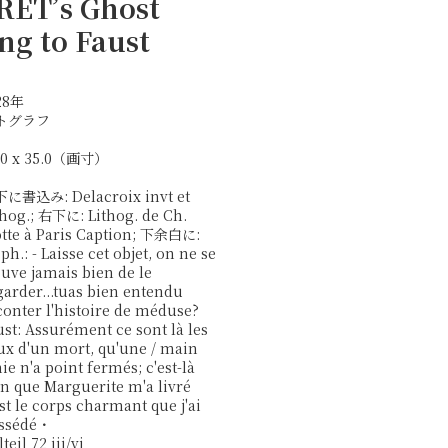
ET’s Ghost
ng to Faust
28年
トグラフ
.0 x 35.0（画寸）
に書込み: Delacroix invt et
thog.; 右下に: Lithog. de Ch.
tte à Paris Caption; 下余白に:
ph.: - Laisse cet objet, on ne se
ouve jamais bien de le
garder...tuas bien entendu
conter l'histoire de méduse?
ust: Assurément ce sont là les
ux d'un mort, qu'une / main
ie n'a point fermés; c'est-là
in que Marguerite m'a livré
est le corps charmant que j'ai
ssédé・
teil 72 iii/vi