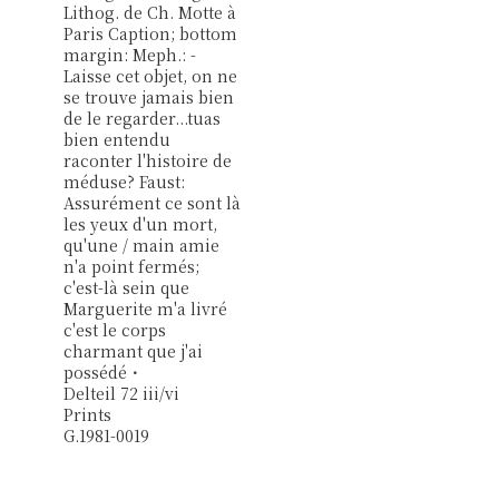
Lithog. de Ch. Motte à
Paris Caption; bottom
margin: Meph.: -
Laisse cet objet, on ne
se trouve jamais bien
de le regarder...tuas
bien entendu
raconter l'histoire de
méduse? Faust:
Assurément ce sont là
les yeux d'un mort,
qu'une / main amie
n'a point fermés;
c'est-là sein que
Marguerite m'a livré
c'est le corps
charmant que j'ai
possédé・
Delteil 72 iii/vi
Prints
G.1981-0019