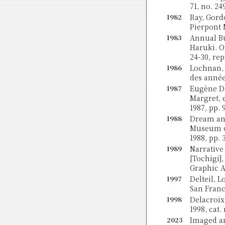
71, no. 24
1982
Ray, Gordo
Pierpont M
1983
Annual Bu
Haruki. O
24-30, rep
1986
Lochnan, 
des années
1987
Eugène D
Margret, 
1987, pp. 
1988
Dream and
Museum o
1988, pp. 3
1989
Narrative 
[Tochigi]
Graphic Ar
1997
Delteil, 
San Franci
1998
Delacroix:
1998, cat. 
2023
Imaged an