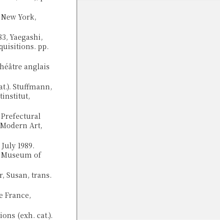
, New York,
83, Yaegashi,
quisitions. pp.
théâtre anglais
t.). Stuffmann,
institut,
 Prefectural
 Modern Art,
 July 1989.
ty Museum of
r, Susan, trans.
de France,
ns (exh. cat.).