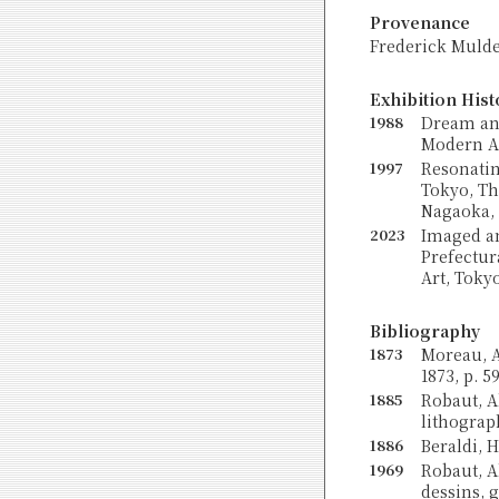
Provenance
Frederick Mulde
Exhibition Hist
1988
Dream an
Modern Art
1997
Resonatin
Tokyo, Th
Nagaoka, 1
2023
Imaged an
Prefectur
Art, Tokyo
Bibliography
1873
Moreau, A
1873, p. 59
1885
Robaut, A
lithograph
1886
Beraldi, H
1969
Robaut, A
dessins, g