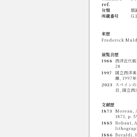
ref.
分類
版
所蔵番号
G.
来歴
Frederick Muld
展覧会歴
1988
西洋近代版画
28
1997
国立西洋美
館, 1997年
2023
スペインのイ
日, 国立西洋美
文献歴
1873
Moreau, A
1873, p. 5
1885
Robaut, A
lithograp
1886
Beraldi, 