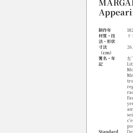
MARGAR
Appeari
制作年
18
材質・技
リ
法・形状
寸法
26
（cm）
署名・年
左下
記
Li
Mo
Me
tr
re
ra
Fa
ye
am
se
c'
po
Standard
Del